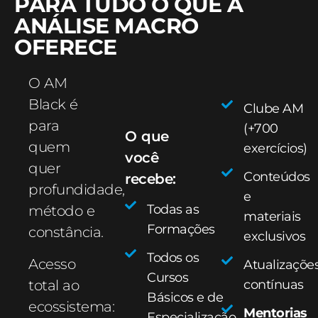
PARA TUDO O QUE A
ANÁLISE MACRO
OFERECE
O AM
Black é
Clube AM
para
(+700
O que
quem
exercícios)
você
quer
Conteúdos
recebe:
profundidade,
e
Todas as
método e
materiais
Formações
constância.
exclusivos
Todos os
Acesso
Atualizaçõe
Cursos
total ao
contínuas
Básicos e de
ecossistema:
Mentorias
Especialização