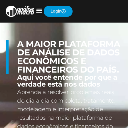
Login
A MAIOR PLATAFORMA
DE ANÁLISE DE DADOS
ECONÔMICOS E
FINANCEIROS DO PAÍS.
Aqui você entende por que a
verdade está nos dados
Aprenda a resolver problemas reais
do dia a dia com coleta, tratamento,
modelagem e interpretação de
resultados na maior plataforma de
dados econômicos e financeiros do