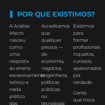
POR QUE EXISTIMOS?
A Análise
Acreditamos
Existimos
Macro
que
para
nasceu
qualquer
formar
como
pessoa —
profissionais
uma
de
inquietos,
resposta
economia,
curiosos,
ao ensino
negócios,
apaixonados
excessivamente
engenharia,
por
teórico e
políticas
verdade.
nada
públicas
Gente
prático
ou
que troca
das
tecnologia