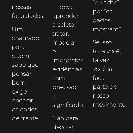
“eu acho”
nossas
— deve
por “os
faculdades.
aprender
dados
a coletar,
Um
mostram”.
tratar,
chamado
Se isso
modelar
para
toca você,
e
quem
talvez
interpretar
sabe que
você já
evidências
pensar
faça
com
bem
parte do
precisão
exige
nosso
e
encarar
movimento.
significado.
os dados
de frente.
Não para
decorar