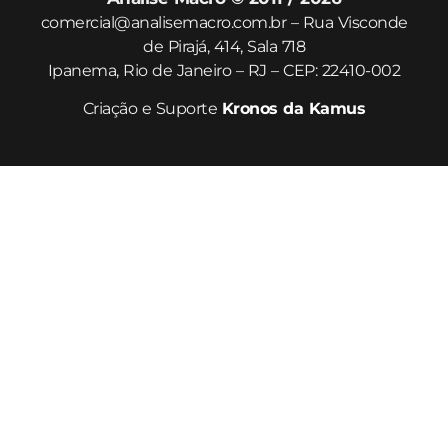
comercial@analisemacro.com.br – Rua Visconde
de Pirajá, 414, Sala 718
Ipanema, Rio de Janeiro – RJ – CEP: 22410-002
Criação e Suporte
Kronos da Kamus