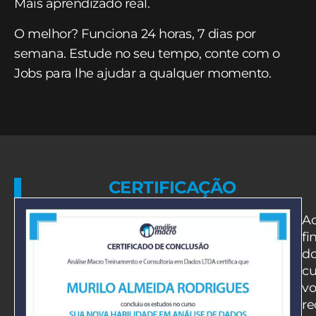
Mais aprendizado real.
O melhor? Funciona 24 horas, 7 dias por
semana. Estude no seu tempo, conte com o
Jobs para lhe ajudar a qualquer momento.
CERTIFICAÇÃO
A
fi
d
cu
vo
re