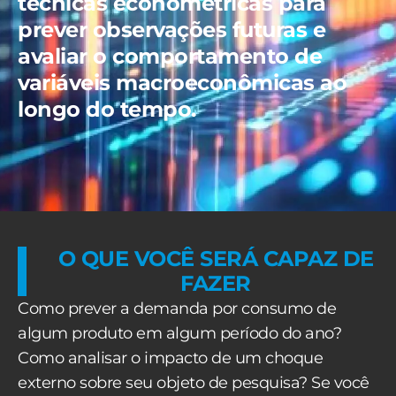
técnicas econométricas para
prever observações futuras e
avaliar o comportamento de
variáveis macroeconômicas ao
longo do tempo.
O QUE VOCÊ SERÁ CAPAZ DE
FAZER
Como prever a demanda por consumo de
algum produto em algum período do ano?
Como analisar o impacto de um choque
externo sobre seu objeto de pesquisa? Se você