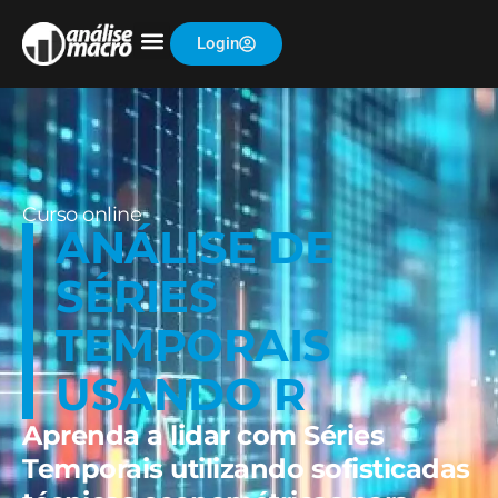
Login
Curso online
ANÁLISE DE
SÉRIES
TEMPORAIS
USANDO R
Aprenda a lidar com Séries
Temporais utilizando sofisticadas