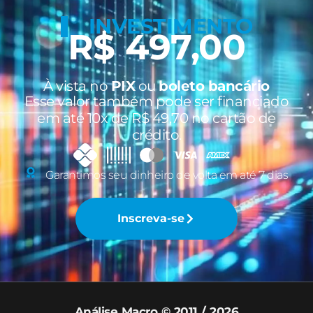
INVESTIMENTO
R$ 497,00
À vista no
PIX
ou
boleto bancário
Esse valor também pode ser financiado
em até 10x de R$ 49,70 no cartão de
crédito.
Garantimos seu dinheiro de volta em até 7 dias
Inscreva-se
Análise Macro © 2011 / 2026