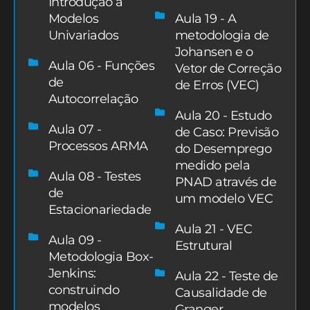
Introdução a
Modelos
Aula 19 - A
Univariados
metodologia de
Johansen e o
Aula 06 - Funções
Vetor de Correção
de
de Erros (VEC)
Autocorrelação
Aula 20 - Estudo
Aula 07 -
de Caso: Previsão
Processos ARMA
do Desemprego
medido pela
Aula 08 - Testes
PNAD através de
de
um modelo VEC
Estacionariedade
Aula 21 - VEC
Aula 09 -
Estrutural
Metodologia Box-
Jenkins:
Aula 22 - Teste de
construindo
Causalidade de
modelos
Granger