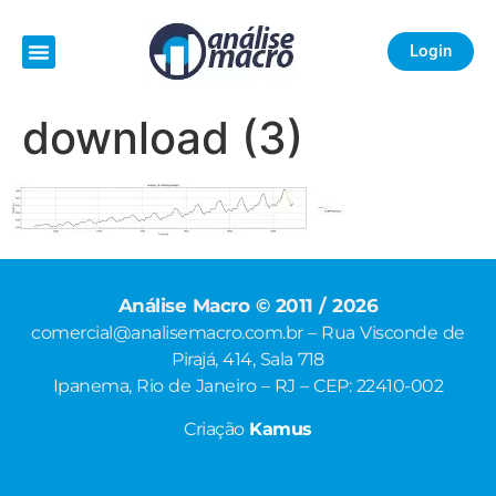
Login
download (3)
Análise Macro © 2011 / 2026
comercial@analisemacro.com.br – Rua Visconde de
Pirajá, 414, Sala 718
Ipanema, Rio de Janeiro – RJ – CEP: 22410-002
Criação
Kamus