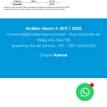
Análise Macro © 2011 / 2026
comercial@analisemacro.com.br – Rua Visconde de
Pirajá, 414, Sala 718
Ipanema, Rio de Janeiro – RJ – CEP: 22410-002
Criação
Kamus