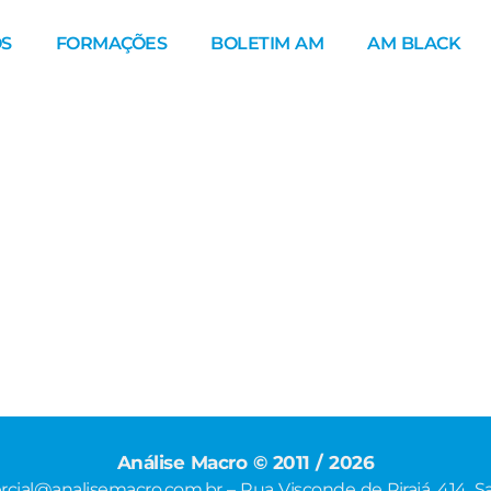
S
FORMAÇÕES
BOLETIM AM
AM BLACK
Análise Macro © 2011 / 2026
cial@analisemacro.com.br – Rua Visconde de Pirajá, 414, Sa