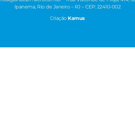
Ipanema, Rio de Janeiro – RJ – CEP: 22410-002
Criação
Kamus