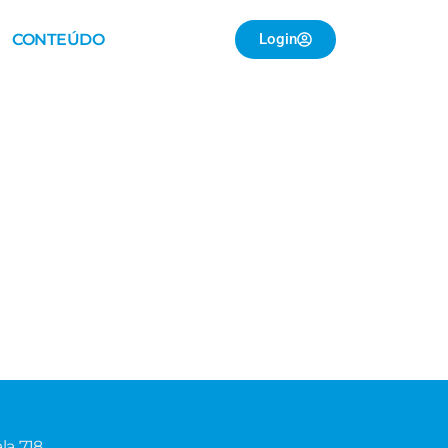
CONTEÚDO
Login
la 718