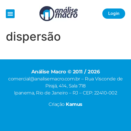
Login
dispersão
Análise Macro © 2011 / 2026
comercial@analisemacro.com.br – Rua Visconde de
Pirajá, 414, Sala 718
Ipanema, Rio de Janeiro – RJ – CEP: 22410-002
Criação
Kamus