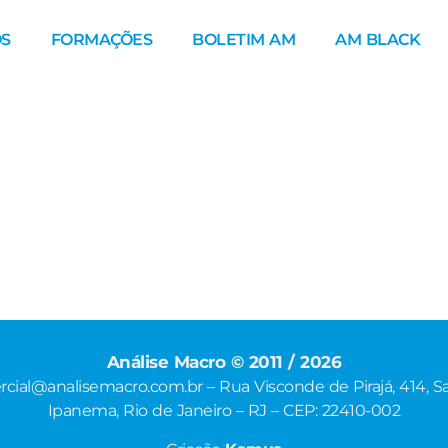
S
FORMAÇÕES
BOLETIM AM
AM BLACK
Análise Macro © 2011 / 2026
cial@analisemacro.com.br – Rua Visconde de Pirajá, 414, Sa
Ipanema, Rio de Janeiro – RJ – CEP: 22410-002