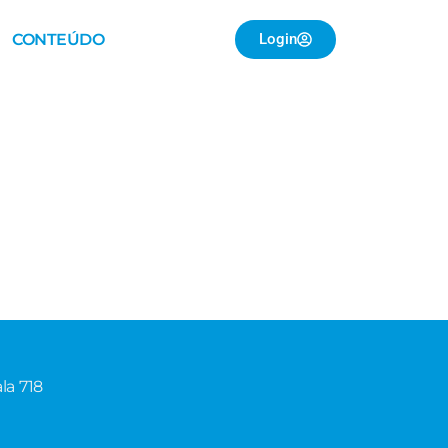
CONTEÚDO
Login
la 718