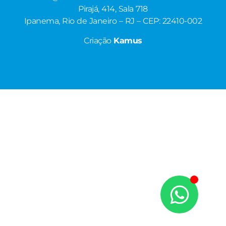
Pirajá, 414, Sala 718
Ipanema, Rio de Janeiro – RJ – CEP: 22410-002
Criação
Kamus