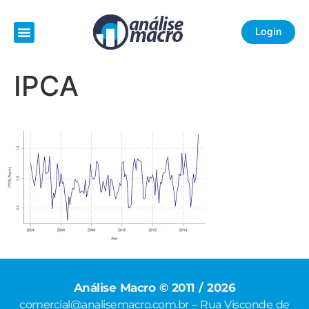
Login
IPCA
Análise Macro © 2011 / 2026
comercial@analisemacro.com.br – Rua Visconde de