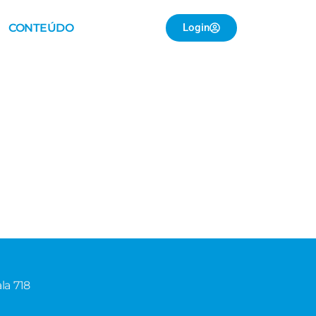
CONTEÚDO
Login
la 718