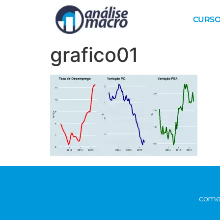
CURSO
grafico01
comer