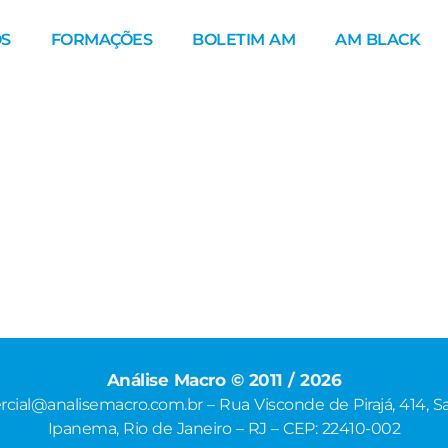
S
FORMAÇÕES
BOLETIM AM
AM BLACK
Análise Macro © 2011 / 2026
cial@analisemacro.com.br – Rua Visconde de Pirajá, 414, Sa
Ipanema, Rio de Janeiro – RJ – CEP: 22410-002