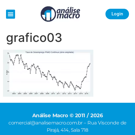
Login
grafico03
Análise Macro © 2011 / 2026
comercial@analisemacro.com.br – Rua Visconde de
Pirajá, 414, Sala 718