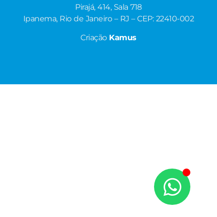
Pirajá, 414, Sala 718
Ipanema, Rio de Janeiro – RJ – CEP: 22410-002
Criação
Kamus