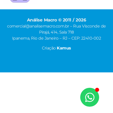
Análise Macro © 2011 / 2026
comercial@analisemacro.com.br – Rua Visconde de
Pirajá, 414, Sala 718
Ipanema, Rio de Janeiro – RJ – CEP: 22410-002
Criação
Kamus