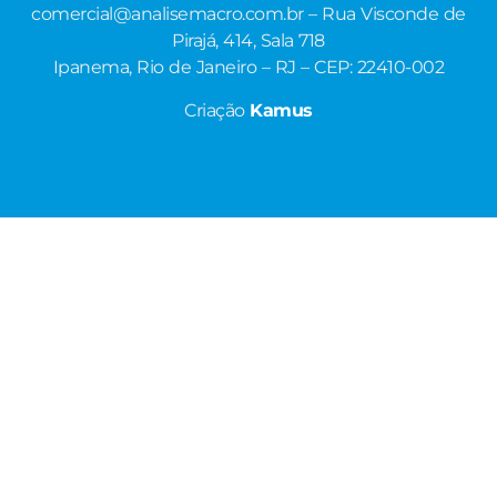
comercial@analisemacro.com.br – Rua Visconde de
Pirajá, 414, Sala 718
Ipanema, Rio de Janeiro – RJ – CEP: 22410-002
Criação
Kamus