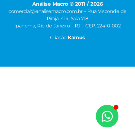
Análise Macro © 2011 / 2026
comercial@analisemacro.com.br – Rua Visconde de
Pirajá, 414, Sala 718
Ipanema, Rio de Janeiro – RJ – CEP: 22410-002
Criação
Kamus