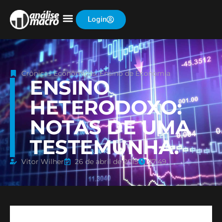
Login
Crônicas Econômicas
,
Ensino de Economia
ENSINO
HETERODOXO:
NOTAS DE UMA
TESTEMUNHA.
Vitor Wilher
26 de abril de 2015
17:49