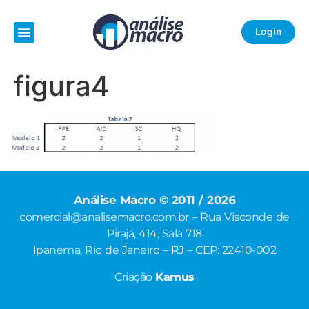
Login
figura4
Análise Macro © 2011 / 2026
comercial@analisemacro.com.br – Rua Visconde de
Pirajá, 414, Sala 718
Ipanema, Rio de Janeiro – RJ – CEP: 22410-002
Criação
Kamus