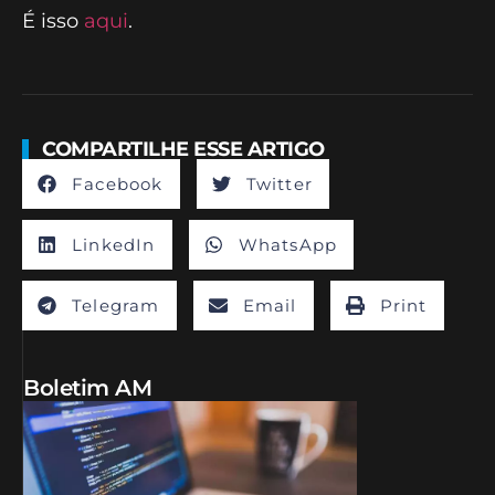
É isso
aqui
.
COMPARTILHE ESSE ARTIGO
Facebook
Twitter
LinkedIn
WhatsApp
Telegram
Email
Print
Boletim AM