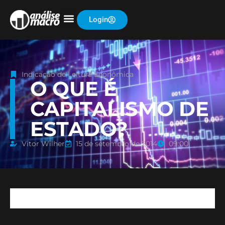
Login
Indicação de Leitura Econômica
O QUE É
CAPITALISMO DE
ESTADO?
Vitor Wilher
15 de setembro de 2014
09:00