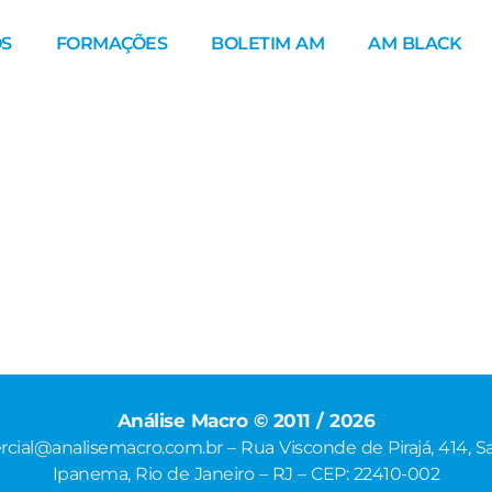
S
FORMAÇÕES
BOLETIM AM
AM BLACK
Análise Macro © 2011 / 2026
cial@analisemacro.com.br – Rua Visconde de Pirajá, 414, Sa
Ipanema, Rio de Janeiro – RJ – CEP: 22410-002