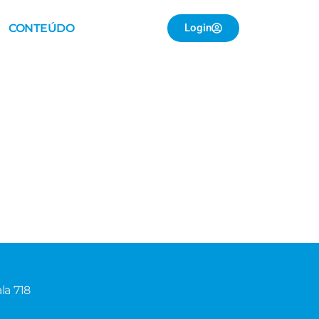
CONTEÚDO
Login
la 718