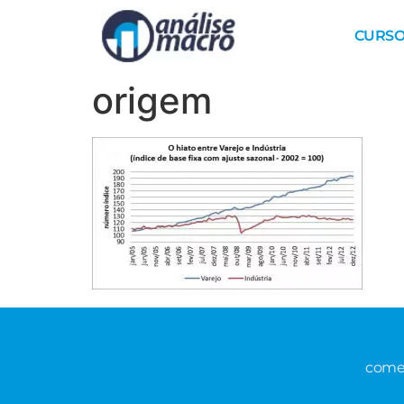
CURSO
origem
comer