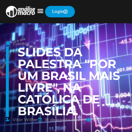
Login
Eventos
SLIDES DA
PALESTRA "POR
UM BRASIL MAIS
LIVRE", NA
CATÓLICA DE
BRASÍLIA.
Vitor Wilher
18 de agosto de 2015
14:40