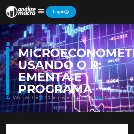
Login
Cursos da Análise Macro
MICROECONOMET
USANDO O R:
EMENTA E
PROGRAMA
Vitor Wilher
20 de novembro de 2018
16:03