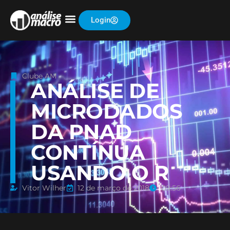
Login
Clube AM
ANÁLISE DE
MICRODADOS
DA PNAD
CONTÍNUA
USANDO O R
Vitor Wilher
12 de março de 2018
09:56