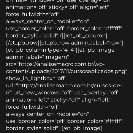
animation="off" sticky="off" align="left"
force_fullwidth="off"
always_center_on_mobile="on"
use_border_color="off" border_color="#ffffff"
border_style="solid" /][/et_pb_column]
[/et_pb_row][et_pb_row admin_label="row"]
[et_pb_column type="4_4"][et_pb_image
admin_label="Imagem"
src="https://analisemacro.com.br/wp-
content/uploads/2017/11/cursosaplicados.png"
show_in_lightbox="off"
url="https://analisemacro.com.br/cursos-de-
r/" url_new_window="off" use_overlay="off"
animation="left" sticky="off" align="left"
force_fullwidth="off"
always_center_on_mobile="on"
use_border_color="off" border_color="#ffffff"
border_style="solid"] [/et_pb_image]