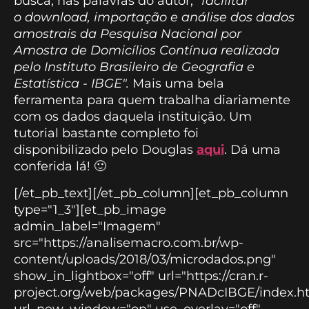
busca, nas palavras do autor, "
facilitar
o download, importação e análise dos dados
amostrais da Pesquisa Nacional por
Amostra de Domicílios Contínua realizada
pelo Instituto Brasileiro de Geografia e
Estatística - IBGE".
Mais uma bela
ferramenta para quem trabalha diariamente
com os dados daquela instituição. Um
tutorial bastante completo foi
disponibilizado pelo Douglas
aqui
. Dá uma
conferida lá! 🙂
[/et_pb_text][/et_pb_column][et_pb_column
type="1_3"][et_pb_image
admin_label="Imagem"
src="https://analisemacro.com.br/wp-
content/uploads/2018/03/microdados.png"
show_in_lightbox="off" url="https://cran.r-
project.org/web/packages/PNADcIBGE/index.h
url_new_window="on" use_overlay="off"