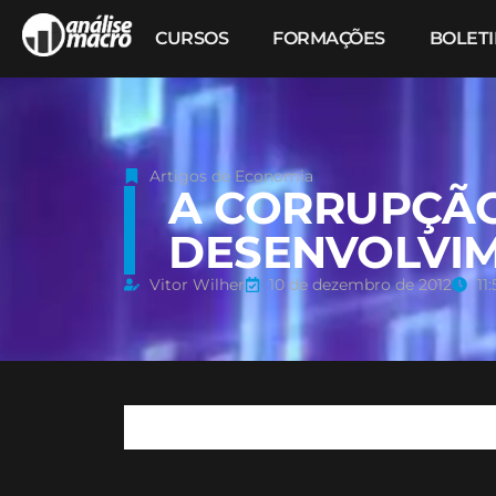
CURSOS
FORMAÇÕES
BOLET
Artigos de Economia
A CORRUPÇÃO
DESENVOLVI
Vitor Wilher
10 de dezembro de 2012
11: