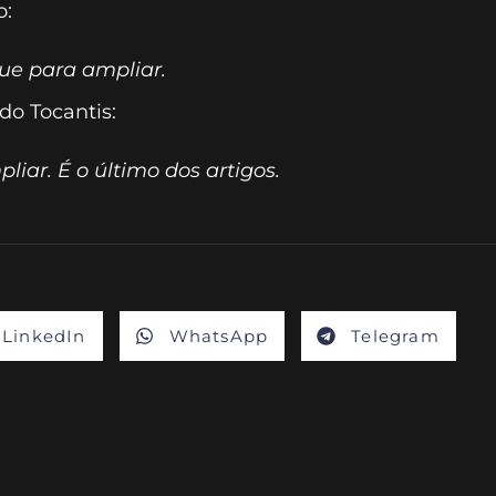
o:
ue para ampliar.
do Tocantis:
liar. É o último dos artigos.
LinkedIn
WhatsApp
Telegram