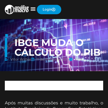
Login
PIB
IBGE MUDA O
CÁLCULO DO PIB
Vitor Wilher
11 de março de 2015
10:15
Após muitas discussões e muito trabalho, o