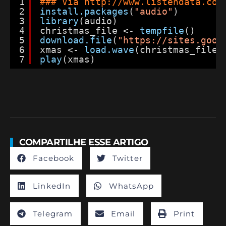
1
### Via 
http://www.listendata.com
2
install.packages
(
"audio"
)
3
library
(audio)
4
christmas_file <- 
tempfile
()
5
download.file
(
"
https://sites.goog
6
xmas <- 
load.wave
(christmas_file)
7
play
(xmas)
COMPARTILHE ESSE ARTIGO
Facebook
Twitter
LinkedIn
WhatsApp
Telegram
Email
Print