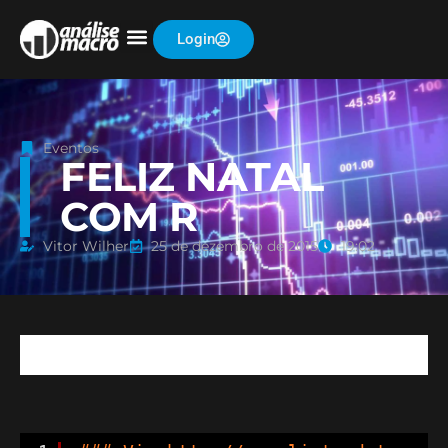
Login
Eventos
FELIZ NATAL
COM R
Vitor Wilher
25 de dezembro de 2015
19:02