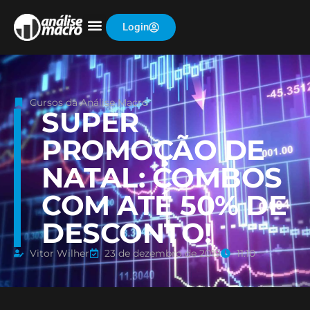
Login
Cursos da Análise Macro
SUPER
PROMOÇÃO DE
NATAL: COMBOS
COM ATÉ 50% DE
DESCONTO!
Vitor Wilher
23 de dezembro de 2019
11:10