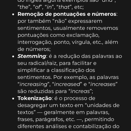
do inglês alguns exemplos são “
and
”,
“
the
”, “
of
”, “
in
”, “
that
”, etc;
Remoção de pontuações e números
:
por também “não” expressarem
sentimentos, usualmente removemos
pontuações como exclamação,
interrogação, ponto, vírgula, etc., além
de números;
Stemming
: é a redução das palavras ao
seu radical/raiz, para facilitar e
simplificar a classificação dos
sentimentos. Por exemplo, as palavras
“
increasing
”, “
increased
” e “
increases
”
são reduzidas para “
increas
”;
Tokenização
: é o processo de
desagregar um texto em “unidades de
textos” — geralmente em palavras,
frases, parágrafos, etc. —, permitindo
diferentes análises e contabilização do