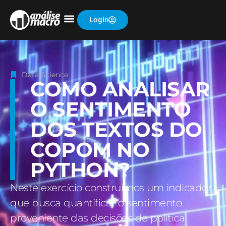
Login
Data Science
COMO ANALISAR
O SENTIMENTO
DOS TEXTOS DO
COPOM NO
PYTHON?
Neste exercício construímos um indicador
que busca quantificar o sentimento
proveniente das decisões de política