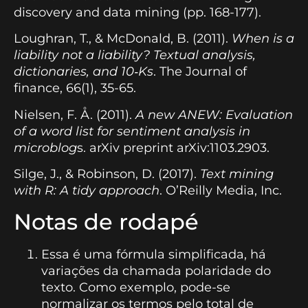
discovery and data mining (pp. 168-177).
Loughran, T., & McDonald, B. (2011).
When is a
liability not a liability? Textual analysis,
dictionaries, and 10‐Ks
. The Journal of
finance, 66(1), 35-65.
Nielsen, F. Å. (2011).
A new ANEW: Evaluation
of a word list for sentiment analysis in
microblog
s. arXiv preprint arXiv:1103.2903.
Silge, J., & Robinson, D. (2017).
Text mining
with R: A tidy approach
. O’Reilly Media, Inc.
Notas de rodapé
Essa é uma fórmula simplificada, há
variações da chamada polaridade do
texto. Como exemplo, pode-se
normalizar os termos pelo total de