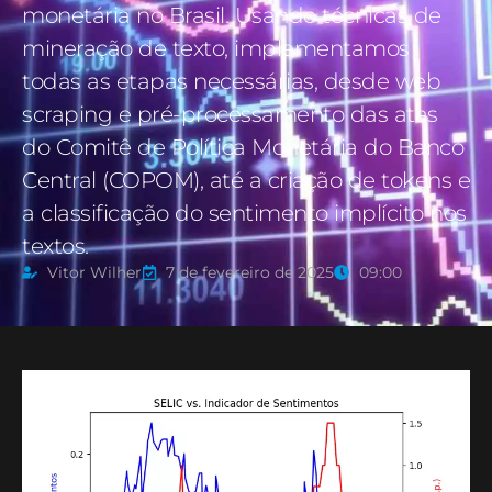
monetária no Brasil. Usando técnicas de
mineração de texto, implementamos
todas as etapas necessárias, desde web
scraping e pré-processamento das atas
do Comitê de Política Monetária do Banco
Central (COPOM), até a criação de tokens e
a classificação do sentimento implícito nos
textos.
Vitor Wilher
7 de fevereiro de 2025
09:00