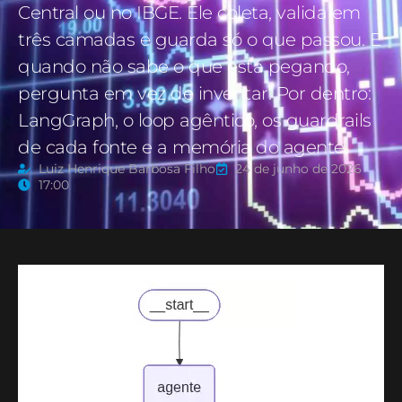
Central ou no IBGE. Ele coleta, valida em
três camadas e guarda só o que passou. E
quando não sabe o que está pegando,
pergunta em vez de inventar. Por dentro:
LangGraph, o loop agêntico, os guardrails
de cada fonte e a memória do agente.
Luiz Henrique Barbosa Filho
24 de junho de 2026
17:00