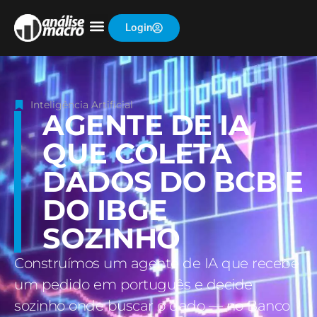
Login
Inteligência Artificial
AGENTE DE IA
QUE COLETA
DADOS DO BCB E
DO IBGE
SOZINHO
Construímos um agente de IA que recebe
um pedido em português e decide
sozinho onde buscar o dado — no Banco