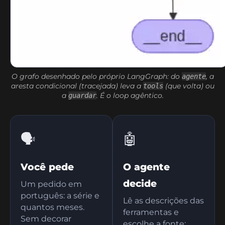
O grafo desenhado pelo próprio LangGraph: do
agente
, a
aresta condicional (tracejada) leva a
tools
(que volta) ou
a
guardar
. É o loop agêntico.
🗣️
🤖
Você pede
O agente
decide
Um pedido em
português: a série e
Lê as descrições das
quantos meses.
ferramentas e
Sem decorar
escolhe a fonte: