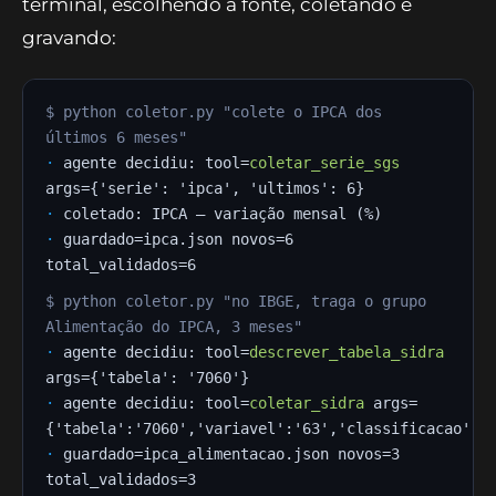
terminal, escolhendo a fonte, coletando e
gravando:
$ python coletor.py "colete o IPCA dos
últimos 6 meses"
·
agente decidiu: tool=
coletar_serie_sgs
args={'serie': 'ipca', 'ultimos': 6}
·
coletado: IPCA — variação mensal (%)
·
guardado=ipca.json novos=6
total_validados=6
$ python coletor.py "no IBGE, traga o grupo
Alimentação do IPCA, 3 meses"
·
agente decidiu: tool=
descrever_tabela_sidra
args={'tabela': '7060'}
·
agente decidiu: tool=
coletar_sidra
args=
{'tabela':'7060','variavel':'63','classificacao':'
·
guardado=ipca_alimentacao.json novos=3
total_validados=3