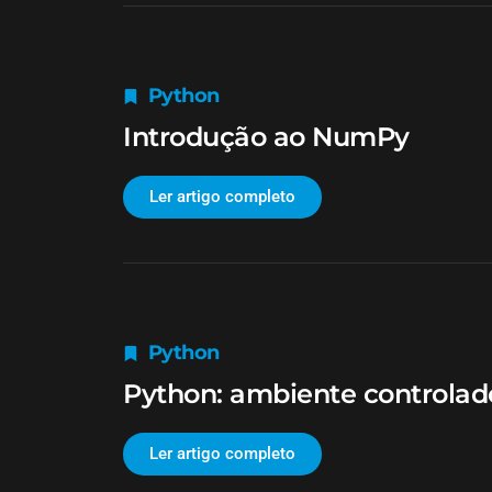
Python
Introdução ao NumPy
Ler artigo completo
Python
Python: ambiente controlados
Ler artigo completo