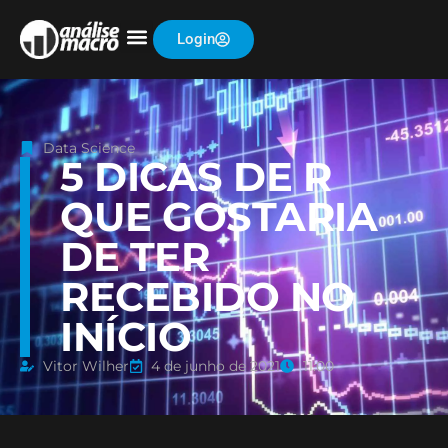
Login
Data Science
5 DICAS DE R
QUE GOSTARIA
DE TER
RECEBIDO NO
INÍCIO
Vitor Wilher
4 de junho de 2021
11:00