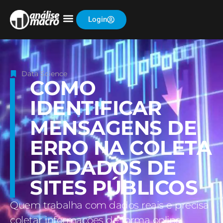
Login
Data Science
COMO
IDENTIFICAR
MENSAGENS DE
ERRO NA COLETA
DE DADOS DE
SITES PÚBLICOS
Quem trabalha com dados reais e precisa
coletar informações de forma online