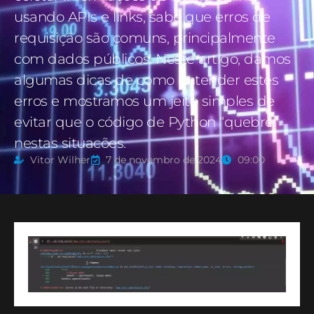
usando APIs e links, sabe que erros de
requisição são comuns, principalmente
com dados públicos. Neste artigo, damos
algumas dicas de como entender estes
erros e mostramos um jeito simples de
evitar que o código de Python “quebre”
nestas situacões.
Vitor Wilher
7 de novembro de 2024
09:00