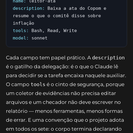
cabeçalho de quatro campos e um corpo de
instruções. O cabeçalho de um dos coletores
deste pipeline ilustra o formato:
name:
leitor-ata
description:
Baixa a ata do Copom e
resume o que o comitê disse sobre
inflação
tools:
Bash, Read, Write
model:
sonnet
Cada campo tem papel prático. A
description
é o gatilho da delegação: é o que o Claude lê
para decidir se a tarefa encaixa naquele auxiliar.
O campo
tools
é o cinto de segurança, porque