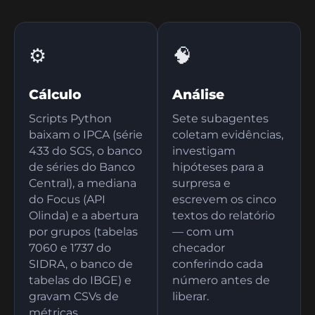
O script é dono do "quanto"; o time de agentes, do
"porquê"; o Quarto só monta a página.
⚙️
🧠
Cálculo
Análise
Scripts Python
Sete subagentes
baixam o IPCA (série
coletam evidências,
433 do SGS, o banco
investigam
de séries do Banco
hipóteses para a
Central), a mediana
surpresa e
do Focus (API
escrevem os cinco
Olinda) e a abertura
textos do relatório
por grupos (tabelas
— com um
7060 e 1737 do
checador
SIDRA, o banco de
conferindo cada