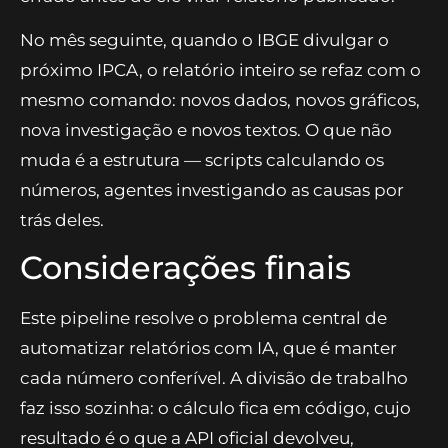
investigação, evidência, CSV, API oficial.
O ciclo de correção trabalhou nessa execução. A
primeira rodada do redator contou errado as
surpresas altistas anteriores e citou um valor
que não batia com o CSV; o checador pegou as
duas falhas, devolveu o parecer com a lista, e a
segunda rodada saiu aprovada. É o teto de dois
ciclos fazendo o que promete: barrar número
errado antes de ele virar relatório publicado.
No mês seguinte, quando o IBGE divulgar o
próximo IPCA, o relatório inteiro se refaz com o
mesmo comando: novos dados, novos gráficos,
nova investigação e novos textos. O que não
muda é a estrutura — scripts calculando os