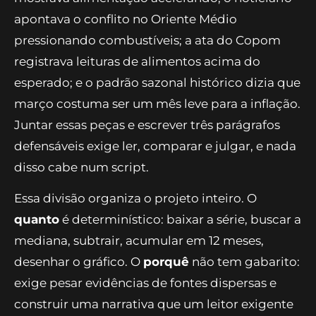
A resposta de março estava espalhada em
quatro lugares. A abertura por grupos do IBGE
mostrava alimentação acelerando; o noticiário
apontava o conflito no Oriente Médio
pressionando combustíveis; a ata do Copom
registrava leituras de alimentos acima do
esperado; e o padrão sazonal histórico dizia que
março costuma ser um mês leve para a inflação.
Juntar essas peças e escrever três parágrafos
defensáveis exige ler, comparar e julgar, e nada
disso cabe num script.
Essa divisão organiza o projeto inteiro. O
quanto
é determinístico: baixar a série, buscar a
mediana, subtrair, acumular em 12 meses,
desenhar o gráfico. O
porquê
não tem gabarito: