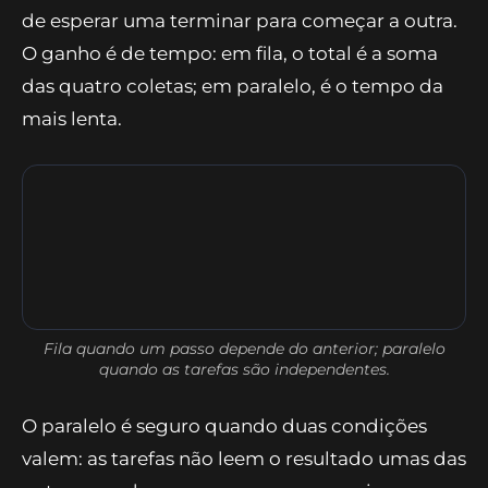
Os quatro coletores sobem juntos e cada um grava seu
próprio arquivo de evidência.
Os quatro rodam ao mesmo tempo porque o
agente principal os dispara numa única
mensagem — o chamado
fan-out
, o padrão de
abrir várias tarefas paralelas de uma vez em vez
de esperar uma terminar para começar a outra.
O ganho é de tempo: em fila, o total é a soma
das quatro coletas; em paralelo, é o tempo da
mais lenta.