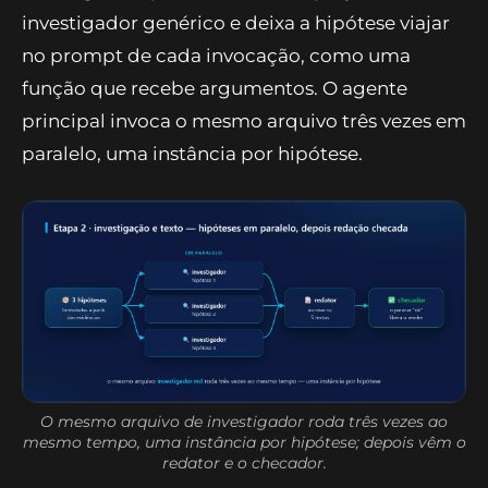
instâncias
Com as evidências na mesa, o pipeline formula
três hipóteses para a surpresa — em março:
transportes puxados por combustíveis,
alimentação, administrados — e testa cada
uma. A tentação é criar três arquivos de
investigador quase idênticos; o projeto cria
um
investigador genérico e deixa a hipótese viajar
no prompt de cada invocação, como uma
função que recebe argumentos. O agente
principal invoca o mesmo arquivo três vezes em
paralelo, uma instância por hipótese.