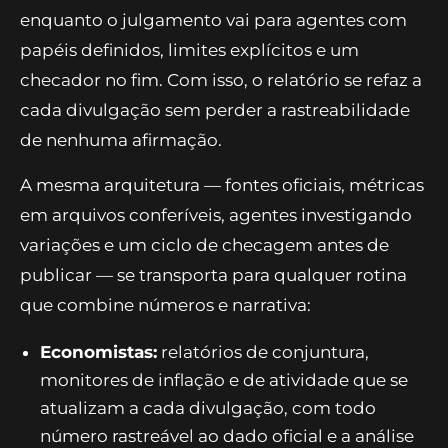
números, agentes investigando as causas por
trás deles.
Considerações finais
Este pipeline resolve o problema central de
automatizar relatórios com IA, que é manter
cada número conferível. A divisão de trabalho
faz isso sozinha: o cálculo fica em código, cujo
resultado é o que a API oficial devolveu,
enquanto o julgamento vai para agentes com
papéis definidos, limites explícitos e um
checador no fim. Com isso, o relatório se refaz a
cada divulgação sem perder a rastreabilidade
de nenhuma afirmação.
A mesma arquitetura — fontes oficiais, métricas