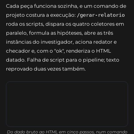
que falha. Na terceira divergência, o processo
para e devolve a lista de problemas para o
humano decidir. A regra inegociável do
checador resume a filosofia do projeto: número
sem fonte nos CSVs impede o "ok".
Um comando orquestra
tudo: /gerar-relatorio
Cada peça funciona sozinha, e um comando de
projeto costura a execução:
/gerar-relatorio
roda os scripts, dispara os quatro coletores em
paralelo, formula as hipóteses, abre as três
instâncias do investigador, aciona redator e
checador e, com o "ok", renderiza o HTML
datado. Falha de script para o pipeline; texto