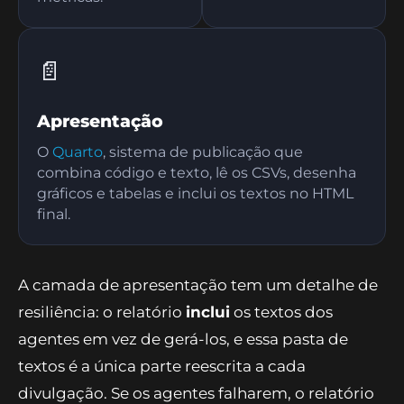
tabelas do IBGE) e
número antes de
gravam CSVs de
liberar.
métricas.
📄
Apresentação
O
Quarto
, sistema de publicação que
combina código e texto, lê os CSVs, desenha
gráficos e tabelas e inclui os textos no HTML
final.
A camada de apresentação tem um detalhe de
resiliência: o relatório
inclui
os textos dos
agentes em vez de gerá-los, e essa pasta de