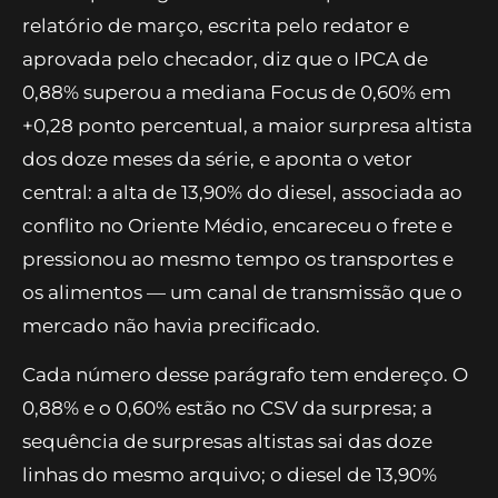
nos coletores, que baixam e leem PDFs do
Banco Central e do IBGE.
O relatório que saiu da
máquina
No HTML final, os gráficos calculados pelos
scripts aparecem lado a lado com a leitura
escrita pelos agentes. A síntese que abriu o
relatório de março, escrita pelo redator e
aprovada pelo checador, diz que o IPCA de
0,88% superou a mediana Focus de 0,60% em
+0,28 ponto percentual, a maior surpresa altista
dos doze meses da série, e aponta o vetor
central: a alta de 13,90% do diesel, associada ao