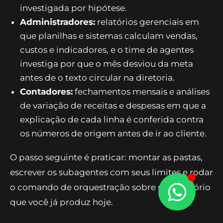
em arquivos conferíveis, agentes investigando
variações e um ciclo de checagem antes de
publicar — se transporta para qualquer rotina
que combine números e narrativa:
Economistas:
relatórios de conjuntura,
monitores de inflação e de atividade que se
atualizam a cada divulgação, com todo
número rastreável ao dado oficial e a análise
investigada por hipótese.
Administradores:
relatórios gerenciais em
que planilhas e sistemas calculam vendas,
custos e indicadores, e o time de agentes
investiga por que o mês desviou da meta
antes de o texto circular na diretoria.
Contadores:
fechamentos mensais e análises