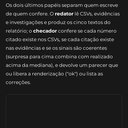
transportes fechou em "sustentada, confiança
alta": o grupo contribuiu sozinho com mais do
que a surpresa inteira, embora a alimentação
tenha vindo logo atrás, o que mostrou que a
surpresa teve dois vetores.
O ciclo redator–checador
tem teto
Os dois últimos papéis separam quem escreve
de quem confere. O
redator
lê CSVs, evidências
e investigações e produz os cinco textos do
relatório; o
checador
confere se cada número
citado existe nos CSVs, se cada citação existe
nas evidências e se os sinais são coerentes
(surpresa para cima combina com realizado