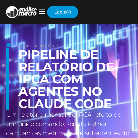
Login
Inteligência Artificial
PIPELINE DE
RELATÓRIO DE
IPCA COM
AGENTES NO
CLAUDE CODE
Um relatório mensal do IPCA refeito por
um único comando: scripts Python
calculam as métricas, sete subagentes do