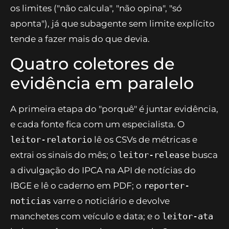
um coletor de evidências não precisa editar
arquivos e um checador não deve escrever no
relatório — menos ferramentas, menos formas
de errar. E uma convenção que o projeto adota
em todos os sete: o corpo termina declarando
os limites ("não calcula", "não opina", "só
aponta"), já que subagente sem limite explícito
tende a fazer mais do que devia.
Quatro coletores de
evidência em paralelo
A primeira etapa do "porquê" é juntar evidência,
e cada fonte fica com um especialista. O
leitor-relatorio
lê os CSVs de métricas e
extrai os sinais do mês; o
leitor-release
busca