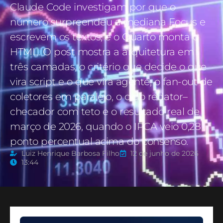
Claude Code investigam por que o
número surpreendeu a mediana Focus e
escrevem os textos, e o Quarto monta o
HTML. O post mostra a arquitetura em
três camadas, o critério que decide o que
vira script e o que vira agente, o fan-out de
coletores em paralelo, o ciclo redator–
checador com teto e o resultado real de
março de 2026, quando o IPCA veio 0,28
ponto percentual acima do consenso.
Luiz Henrique Barbosa Filho
12 de junho de 2026
13:44