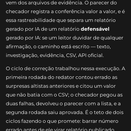
conflito no Oriente Médio, encareceu o frete e
pressionou ao mesmo tempo os transportes e
os alimentos — um canal de transmissão que o
mercado não havia precificado.
Cada número desse parágrafo tem endereço. O
0,88% e o 0,60% estão no CSV da surpresa; a
sequência de surpresas altistas sai das doze
linhas do mesmo arquivo; o diesel de 13,90%
vem dos arquivos de evidência. O parecer do
checador registra a conferência valor a valor, e é
essa rastreabilidade que separa um relatório
gerado por IA de um relatório
defensável
gerado por IA: se um leitor duvidar de qualquer
afirmação, o caminho está escrito — texto,