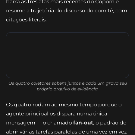
a divulgação do IPCA na API de notícias do
IBGE e lê o caderno em PDF; o
reporter-
noticias
varre o noticiário e devolve
manchetes com veículo e data; e o
leitor-ata
baixa as três atas mais recentes do Copom e
resume a trajetória do discurso do comitê, com
citações literais.