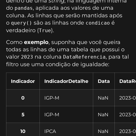
dentro de uma
string
, na linguagem interna
do
, aplicada aos valores de uma
pandas
coluna. As linhas que serão mantidas após
o
são as linhas onde
é
query()
condicao
verdadeiro (
).
True
Como
exemplo
, suponha que você queira
todas as linhas de uma tabela que possui o
valor
na coluna
, para tal
2023
DataReferencia
filtro use uma condição de igualdade:
Indicador
IndicadorDetalhe
Data
DataR
0
IGP-M
NaN
2023-0
5
IGP-M
NaN
2023-0
10
IPCA
NaN
2023-0