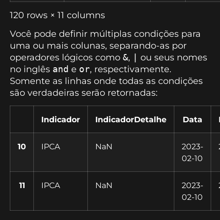
120 rows × 11 columns
Você pode definir múltiplas condições para
uma ou mais colunas, separando-as por
operadores lógicos como
&
,
|
ou seus nomes
no inglês
and
e
or
, respectivamente.
Somente as linhas onde todas as condições
são verdadeiras serão retornadas:
Indicador
IndicadorDetalhe
Data
10
IPCA
NaN
2023-
02-10
11
IPCA
NaN
2023-
02-10