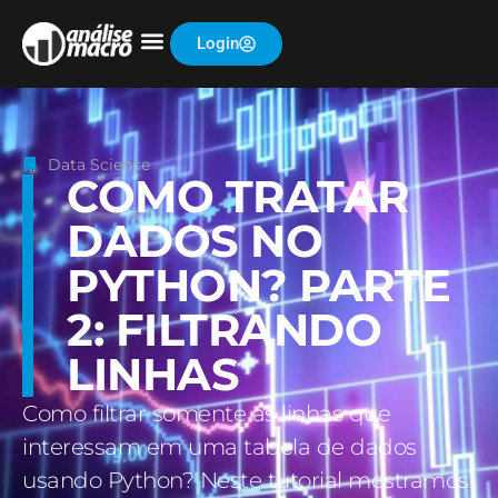
Login
Data Science
COMO TRATAR
DADOS NO
PYTHON? PARTE
2: FILTRANDO
LINHAS
Como filtrar somente as linhas que
interessam em uma tabela de dados
usando Python? Neste tutorial mostramos