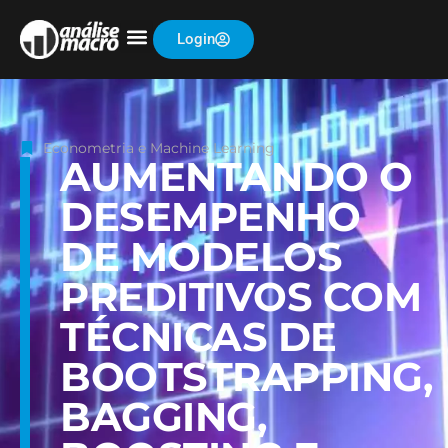
Login
Econometria e Machine Learning
AUMENTANDO O
DESEMPENHO
DE MODELOS
PREDITIVOS COM
TÉCNICAS DE
BOOTSTRAPPING,
BAGGING,