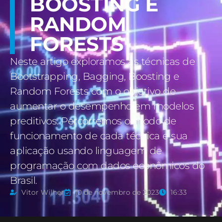
BOOSTING E
RANDOM
FORESTS
Neste artigo exploramos as técnicas de
Bootstrapping, Bagging, Boosting e
Random Forests com o objetivo de
aumentar o desempenho em modelos
preditivos. Percorremos o modo de
funcionamento de cada técnica e sua
aplicação usando linguagem de
programação com dados econômicos do
Brasil.
Vitor Wilher
10 de novembro de 2023
16:33