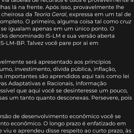
via tabelas de recursos e usos é provavelmente a
as lá na frente. Após isso, provavelmente lhe
 cheirosa da
Teoria Geral
, expressa em um tal de
ompleto. O primeiro, alguma coisa tal como
cruz
 se igualam apenas em um único ponto. O
ks denominado IS-LM e sua versão aberta
IS-LM-BP. Talvez você pare por ai em
elmente será apresentado aos princípios
mo, investimento, dívida pública, inflação,
s importantes são aprendidos aqui tais como lei
ivas Adaptativas e Racionais, informação
possível que aqui você se desinteresse um pouco,
isas um tanto quanto desconexas. Persevere, pois
são de desenvolvimento econômico você se
ento econômico. O longo prazo é enfatizado em
e viu e aprendeu disse respeito ao curto prazo, às