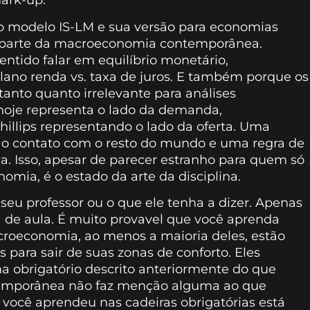
ark-up.
 o modelo IS-LM e sua versão para economias
s parte da macroeconomia contemporânea.
ntido falar em equilíbrio monetário,
ano renda vs. taxa de juros. E também porque os
tanto quanto irrelevante para análises
hoje representa o lado da demanda,
llips representando o lado da oferta. Uma
a o contato com o resto do mundo e uma regra de
ca. Isso, apesar de parecer estranho para quem só
mia, é o estado da arte da disciplina.
eu professor ou o que ele tenha a dizer. Apenas
a de aula. É muito provavel que você aprenda
acroeconomia, ao menos a maioria deles, estão
 para sair de suas zonas de conforto. Eles
 obrigatório descrito anteriormente do que
emporânea não faz menção alguma ao que
você aprendeu nas cadeiras obrigatórias está