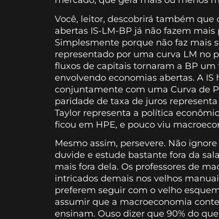
mercado, que gera mais ou menos m
Você, leitor, descobrirá também que
abertas IS-LM-BP já não fazem mai
Simplesmente porque não faz mais se
representado por uma curva LM no pl
fluxos de capitais tornaram a BP um 
envolvendo economias abertas. A IS 
conjuntamente com uma Curva de Phi
paridade de taxa de juros represent
Taylor representa a política econômi
ficou em HPE, e pouco viu macroecono
Mesmo assim, persevere. Não ignore s
duvide e estude bastante fora da sal
mais fora dela. Os professores de m
intricados demais nos velhos manuais
preferem seguir com o velho esquema
assumir que a macroeconomia cont
ensinam. Ouso dizer que 90% do que 