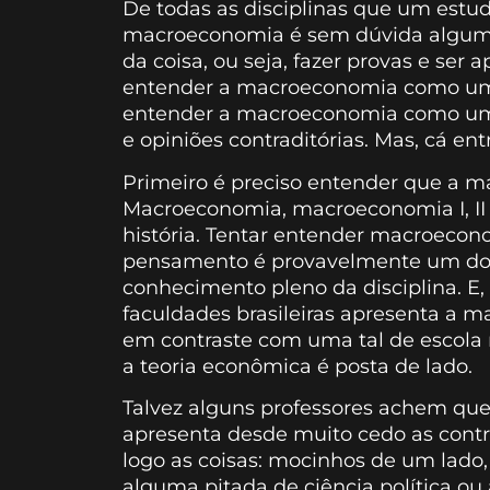
De todas as disciplinas que um estud
macroeconomia é sem dúvida alguma a
da coisa, ou seja, fazer provas e ser a
entender a macroeconomia como um c
entender a macroeconomia como uma
e opiniões contraditórias. Mas, cá en
Primeiro é preciso entender que a m
Macroeconomia, macroeconomia I, II e
história. Tentar entender macroecon
pensamento é provavelmente um dos
conhecimento pleno da disciplina. E, 
faculdades brasileiras apresenta a m
em contraste com uma tal de escola 
a teoria econômica é posta de lado.
Talvez alguns professores achem qu
apresenta desde muito cedo as contra
logo as coisas: mocinhos de um lado,
alguma pitada de ciência política o