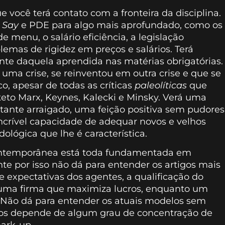
 você terá contato com a fronteira da disciplina.
e Say
e PDE para algo mais aprofundado, como os
 menu, o salário eficiência, a legislação
lemas de rigidez em preços e salários. Terá
te daquela aprendida nas matérias obrigatórias.
 uma crise, se reinventou em outra crise e que se
co, apesar de todas as críticas
paleolíticas
que
teto Marx, Keynes, Kalecki e Minsky. Verá uma
ante arraigado, uma feição positiva sem pudores
ncrível capacidade de adequar novos e velhos
ógica que lhe é característica.
ntemporânea está toda fundamentada em
e por isso não dá para entender os artigos mais
 expectativas dos agentes, a qualificação do
ma firma que maximiza lucros, enquanto um
 Não dá para entender os atuais modelos sem
os depende de algum grau de concentração de