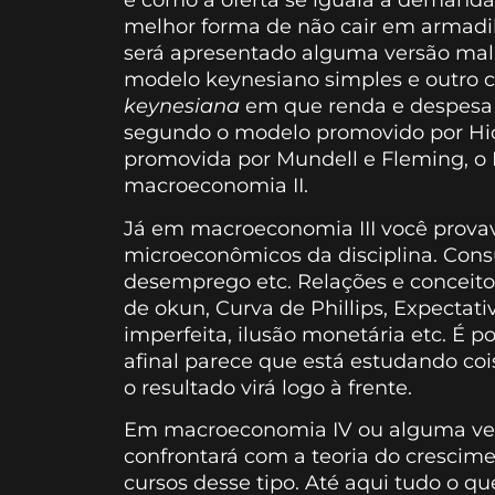
e como a oferta se iguala à demanda 
melhor forma de não cair em armadilh
será apresentado alguma versão mal
modelo keynesiano simples e outro c
keynesiana
em que renda e despesa
segundo o modelo promovido por Hic
promovida por Mundell e Fleming, o 
macroeconomia II.
Já em macroeconomia III você provav
microeconômicos da disciplina. Consu
desemprego etc. Relações e conceito
de okun, Curva de Phillips, Expectat
imperfeita, ilusão monetária etc. É 
afinal parece que está estudando co
o resultado virá logo à frente.
Em macroeconomia IV ou alguma ver
confrontará com a teoria do crescim
cursos desse tipo. Até aqui tudo o qu