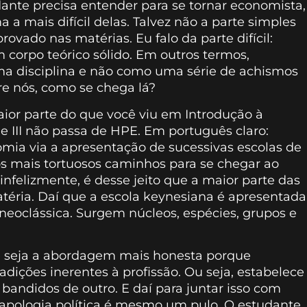
ante precisa entender para se tornar economista,
 mais difícil delas. Talvez não a parte simples
provado nas matérias. Eu falo da parte difícil:
orpo teórico sólido. Em outros termos,
 disciplina e não como uma série de achismos
tre nós, como se chega lá?
aior parte do que você viu em Introdução à
 III não passa de HPE. Em português claro:
omia via a apresentação de sucessivas escolas de
 mais tortuosos caminhos para se chegar ao
infelizmente, é desse jeito que a maior parte das
atéria. Daí que a escola keynesiana é apresentada
neoclássica. Surgem núcleos, espécies, grupos e
e seja a abordagem mais honesta porque
dições inerentes à profissão. Ou seja, estabelece
 bandidos de outro. E daí para juntar isso com
u apologia política é mesmo um pulo. O estudante