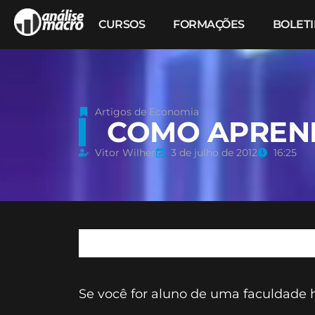
CURSOS
FORMAÇÕES
BOLET
Artigos de Economia
COMO APREND
Vitor Wilher
3 de julho de 2012
16:25
Se você for aluno de uma faculdade 