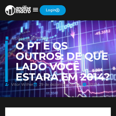
Login
Artigos de Economia
O PT E OS
OUTROS: DE QUE
LADO VOCÊ
ESTARÁ EM 2014?
Vitor Wilher
29 de dezembro de 2013
20:19