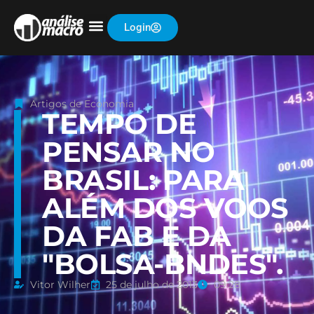
Login
Artigos de Economia
TEMPO DE
PENSAR NO
BRASIL: PARA
ALÉM DOS VOOS
DA FAB E DA
"BOLSA-BNDES".
Vitor Wilher
25 de julho de 2013
09:28