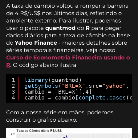
A taxa de câmbio voltou a romper a barreira
de 4 R$/US$ nos últimos dias, refletindo o
ambiente externo. Para ilustrar, podemos
usar o pacote
quantmod
do
R
para pegar
dados diários para a taxa de câmbio na base
do
Yahoo Finance
- maiores detalhes sobre
séries temporais financeiras, veja nosso
Curso de Econometria Financeira usando o
R
. O código abaixo ilustra.
1
library
(quantmod)
2
getSymbols
(
"BRL=X"
,src=
"yahoo"
, f
3
cambio = `BRL=X`[,4]
4
cambio = cambio[
complete.cases
(ca
Com a nossa série em mãos, podemos
construir o gráfico abaixo.