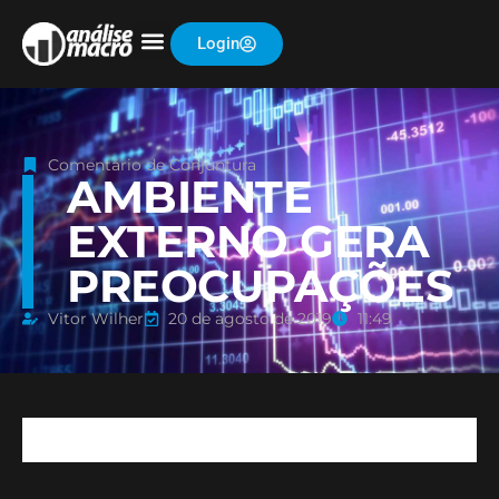
Login
Comentário de Conjuntura
AMBIENTE
EXTERNO GERA
PREOCUPAÇÕES
Vitor Wilher
20 de agosto de 2019
11:49