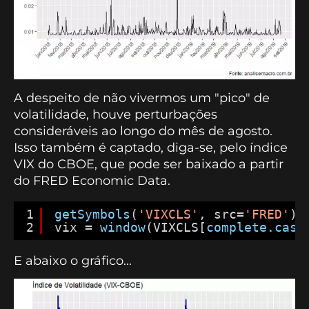
A despeito de não vivermos um "pico" de
volatilidade, houve perturbações
consideráveis ao longo do mês de agosto.
Isso também é captado, diga-se, pelo índice
VIX do CBOE, que pode ser baixado a partir
do FRED Economic Data.
1
getSymbols
(
'VIXCLS'
, src=
'FRED'
)
2
vix = 
window
(VIXCLS[
complete.case
E abaixo o gráfico...