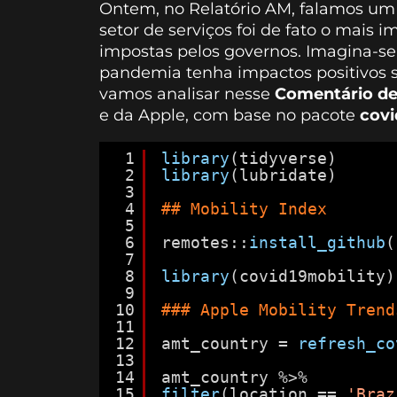
Ontem, no Relatório AM, falamos um 
setor de serviços foi de fato o mais
impostas pelos governos. Imagina-se,
pandemia tenha impactos positivos so
vamos analisar nesse
Comentário de
e da Apple, com base no pacote
covi
1
library
(tidyverse)
2
library
(lubridate)
3
4
## Mobility Index
5
6
remotes::
install_github
(
7
8
library
(covid19mobility)
9
10
### Apple Mobility Trend
11
12
amt_country = 
refresh_co
13
14
amt_country %>%
15
filter
(location == 
'Braz