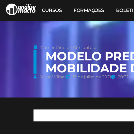
CURSOS
FORMAÇÕES
BOLET
Comentário de Conjuntura
MODELO PREDI
MOBILIDADE 
Vitor Wilher
13 de julho de 2021
20:32