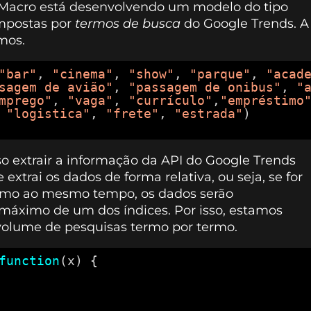
e Macro está desenvolvendo um modelo do tipo
ompostas por
termos de busca
do Google Trends. A
mos.
"bar"
, 
"cinema"
, 
"show"
, 
"parque"
, 
"acad
sagem de avião"
, 
"passagem de onibus"
, 
"
mprego"
, 
"vaga"
, 
"currículo"
,
"empréstimo
 
"logistica"
, 
"frete"
, 
"estrada"
)
o extrair a informação da API do Google Trends
extrai os dados de forma relativa, ou seja, se for
rmo ao mesmo tempo, os dados serão
máximo de um dos índices. Por isso, estamos
 volume de pesquisas termo por termo.
function
(x) {