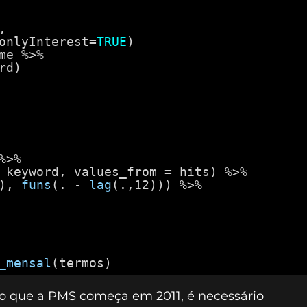
,
onlyInterest=
TRUE
)
me %>%
rd)
%>%
 keyword, values_from = hits) %>%
), 
funs
(. - 
lag
(.,12))) %>%
_mensal
(termos)
o que a PMS começa em 2011, é necessário