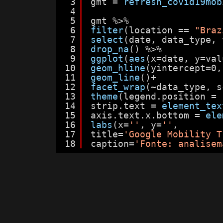
3
gmt = 
refresh_covid19mob
4
5
gmt %>%
6
filter
(location == 
"Braz
7
select
(date, data_type, 
8
drop_na
() %>%
9
ggplot
(
aes
(x=date, y=val
10
geom_hline
(yintercept=0,
11
geom_line
()+
12
facet_wrap
(~data_type, s
13
theme
(legend.position = 
14
strip.text = 
element_tex
15
axis.text.x.bottom = 
ele
16
labs
(x=
''
, y=
''
,
17
title=
'Google Mobility T
18
caption=
'Fonte: analisem