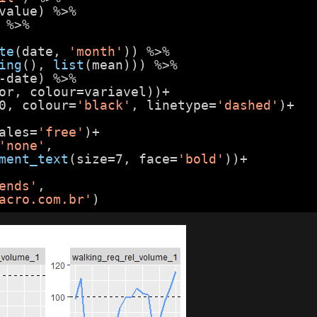
value) %>%
 %>%
te
(date, 
'month'
)) %>%
ing
(), 
list
(mean))) %>%
-date) %>%
or, colour=variavel))+
0, colour=
'black'
, linetype=
'dashed'
)+
ales=
'free'
)+
'none'
,
ment_text
(size=7, face=
'bold'
))+
ends'
,
acro.com.br'
)