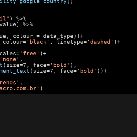
ility_google_country
()
il"
) %>%
value) %>%
ue, colour = data_type))+
 colour=
'black'
, linetype=
'dashed'
)+
cales=
'free'
)+
'none'
,
t
(size=7, face=
'bold'
),
ment_text
(size=7, face=
'bold'
))+
rends'
,
acro.com.br'
)