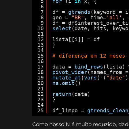
5
for 
(i 
in
x) {
6
7
df = 
gtrends
(keyword = i
8
geo = 
"BR"
, time=
'all'
, 
9
df = df$interest_over_ti
10
select
(date, hits, keywo
11
12
lista[[i]] = df
13
}
14
15
# diferença em 12 meses
16
17
data = 
bind_rows
(lista) 
18
pivot_wider
(names_from =
19
mutate_at
(
vars
(-(
"date"
)
20
na.omit
()
21
22
return
(data)
23
}
24
25
df_limpo = 
gtrends_clean
Como nosso N é muito reduzido, dad