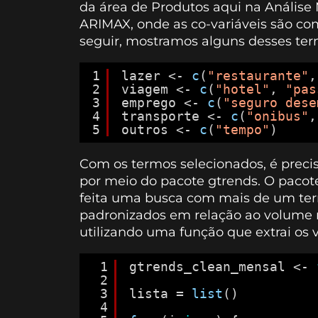
da área de Produtos aqui na Anális
ARIMAX, onde as co-variáveis são c
seguir, mostramos alguns desses ter
1
lazer <- 
c
(
"restaurante"
,
2
viagem <- 
c
(
"hotel"
, 
"pas
3
emprego <- 
c
(
"seguro dese
4
transporte <- 
c
(
"onibus"
,
5
outros <- 
c
(
"tempo"
)
Com os termos selecionados, é precis
por meio do pacote gtrends. O pacote 
feita uma busca com mais de um te
padronizados em relação ao volume 
utilizando uma função que extrai os
1
gtrends_clean_mensal <- 
2
3
lista = 
list
()
4