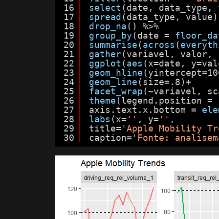
16
select
(date, data_type, 
17
spread
(data_type, value)
18
drop_na
() %>%
19
group_by
(date = 
floor_da
20
summarise
(
across
(
everyth
21
gather
(variavel, valor, 
22
ggplot
(
aes
(x=date, y=val
23
geom_hline
(yintercept=10
24
geom_line
(size=.8)+
25
facet_wrap
(~variavel, sc
26
theme
(legend.position = 
27
axis.text.x.bottom = 
ele
28
labs
(x=
''
, y=
''
,
29
title=
'Apple Mobility Tr
30
caption=
'Fonte: analisem