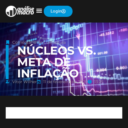
Login
Comentário de Conjuntura
NÚCLEOS VS.
META DE
INFLAÇÃO
Vitor Wilher
11 de fevereiro de 2020
13:25