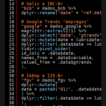
14
# Selic e IBC-Br
15
"bcb"
= dados_bcb %>%
16
dplyr::
rename
(
"date"
= 
"ref.date
17
18
# Google Trends "empregos"
19
"google"
= dados_google %>%
20
magrittr::
extract2
(1) %>%
21
dplyr::
select
(
"date"
, 
"gtrends"
22
dplyr::
mutate
(date = lubridate::
23
dplyr::
filter
(.data$date >= lubr
24
tidyr::
pivot_wider
(
25
id_cols = .data$date,
26
names_from = .data$variable,
27
values_from = .data$gtrends
28
),
29
30
# IAEmp e IIE-Br
31
"fgv"
= dados_fgv %>%
32
dplyr::
mutate
(
33
date = 
paste0
(
"01/"
, .data$date)
34
) %>%
35
dplyr::
filter
(.data$date >= lubr
36
),