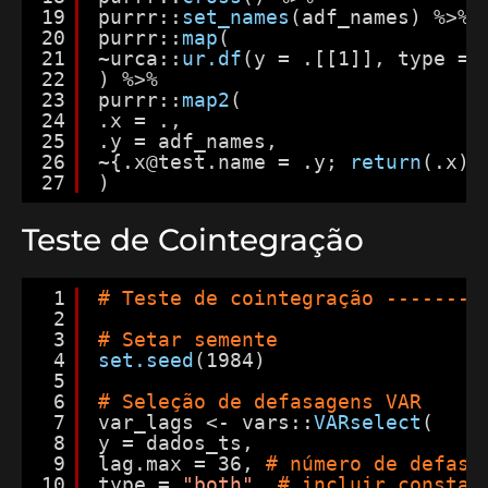
19
purrr::
set_names
(adf_names) %>%
20
purrr::
map
(
21
~urca::
ur.df
(y = .[[1]], type = 
22
) %>%
23
purrr::
map2
(
24
.x = .,
25
.y = adf_names,
26
~{.x@test.name = .y; 
return
(.x)}
27
)
Teste de Cointegração
1
# Teste de cointegração --------
2
3
# Setar semente
4
set.seed
(1984)
5
6
# Seleção de defasagens VAR
7
var_lags <- vars::
VARselect
(
8
y = dados_ts,
9
lag.max = 36, 
# número de defasa
10
type = 
"both"
, 
# incluir constan