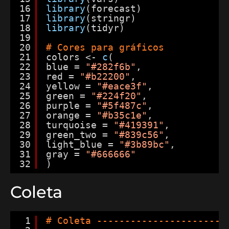
16
library
(forecast)
17
library
(stringr)
18
library
(tidyr)
19
20
# Cores para gráficos
21
colors <- 
c
(
22
blue = 
"#282f6b"
,
23
red = 
"#b22200"
,
24
yellow = 
"#eace3f"
,
25
green = 
"#224f20"
,
26
purple = 
"#5f487c"
,
27
orange = 
"#b35c1e"
,
28
turquoise = 
"#419391"
,
29
green_two = 
"#839c56"
,
30
light_blue = 
"#3b89bc"
,
31
gray = 
"#666666"
32
)
Coleta
1
# Coleta -----------------------