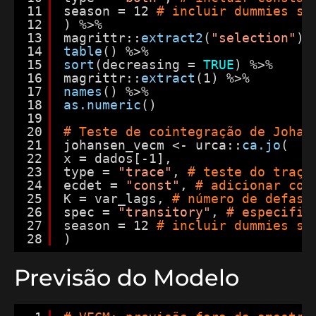
11
season = 12 
# incluir dummies sa
12
) %>%
13
magrittr::
extract2
(
"selection"
) 
14
table
() %>%
15
sort
(decreasing = 
TRUE
) %>%
16
magrittr::
extract
(1) %>%
17
names
() %>%
18
as.numeric
()
19
20
# Teste de cointegração de Johan
21
johansen_vecm <- urca::
ca.jo
(
22
x = dados[-1],
23
type = 
"trace"
, 
# teste do traço
24
ecdet = 
"const"
, 
# adicionar con
25
K = var_lags, 
# número de defasa
26
spec = 
"transitory"
, 
# especific
27
season = 12 
# incluir dummies sa
28
)
Previsão do Modelo