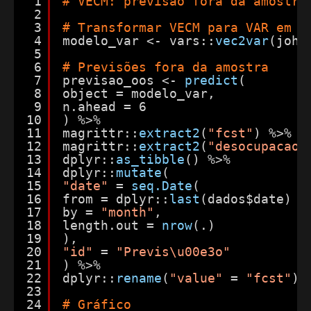
1
# VECM: previsão fora da amostra
2
3
# Transformar VECM para VAR em n
4
modelo_var <- vars::
vec2var
(joha
5
6
# Previsões fora da amostra
7
previsao_oos <- 
predict
(
8
object = modelo_var,
9
n.ahead = 6
10
) %>%
11
magrittr::
extract2
(
"fcst"
) %>%
12
magrittr::
extract2
(
"desocupacao"
13
dplyr::
as_tibble
() %>%
14
dplyr::
mutate
(
15
"date"
= 
seq.Date
(
16
from = dplyr::
last
(dados$date) %
17
by = 
"month"
,
18
length.out = 
nrow
(.)
19
),
20
"id"
= 
"Previs\u00e3o"
21
) %>%
22
dplyr::
rename
(
"value"
= 
"fcst"
)
23
24
# Gráfico