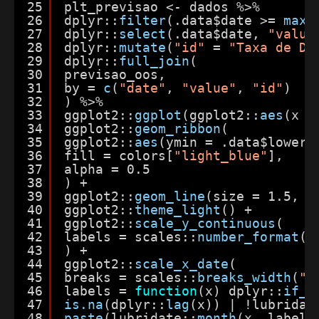
25
plt_previsao <- dados %>%
26
dplyr::
filter
(.data$date >= 
max
(
27
dplyr::
select
(.data$date, 
"value
28
dplyr::
mutate
(
"id"
= 
"Taxa de De
29
dplyr::
full_join
(
30
previsao_oos,
31
by = 
c
(
"date"
, 
"value"
, 
"id"
)
32
) %>%
33
ggplot2::
ggplot
(ggplot2::
aes
(x =
34
ggplot2::
geom_ribbon
(
35
ggplot2::
aes
(ymin = .data$lower,
36
fill = colors[
"light_blue"
],
37
alpha = 0.5
38
) +
39
ggplot2::
geom_line
(size = 1.5, c
40
ggplot2::
theme_light
() +
41
ggplot2::
scale_y_continuous
(
42
labels = scales::
number_format
(s
43
) +
44
ggplot2::
scale_x_date
(
45
breaks = scales::
breaks_width
(
"4
46
labels = 
function
(x) dplyr::
if_e
47
is.na
(dplyr::
lag
(x)) | !lubridat
48
paste
(lubridate::
month
(x, label 