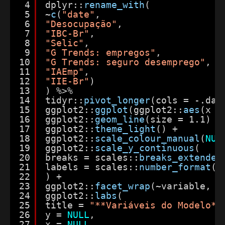
4
dplyr::
rename_with
(
5
~
c
(
"date"
,
6
"Desocupação"
,
7
"IBC-Br"
,
8
"Selic"
,
9
"G Trends: empregos"
,
10
"G Trends: seguro desemprego"
,
11
"IAEmp"
,
12
"IIE-Br"
)
13
) %>%
14
tidyr::
pivot_longer
(cols = -.dat
15
ggplot2::
ggplot
(ggplot2::
aes
(x =
16
ggplot2::
geom_line
(size = 1.1) +
17
ggplot2::
theme_light
() +
18
ggplot2::
scale_colour_manual
(
NUL
19
ggplot2::
scale_y_continuous
(
20
breaks = scales::
breaks_extended
21
labels = scales::
number_format
(a
22
) +
23
ggplot2::
facet_wrap
(~variable, s
24
ggplot2::
labs
(
25
title = 
"**Variáveis do Modelo**
26
y = 
NULL
,
27
x = 
NULL
,