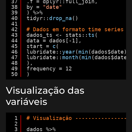
37
.f = dplyr::full_join,
38
by = 
"date"
39
) %>%
40
tidyr::
drop_na
()
41
42
# Dados em formato time series
43
dados_ts <- stats::
ts
(
44
data = dados[-1],
45
start = 
c
(
46
lubridate::
year
(
min
(dados$date))
47
lubridate::
month
(
min
(dados$date)
48
),
49
frequency = 12
50
)
Visualização das
variáveis
1
# Visualização -----------------
2
3
dados %>%