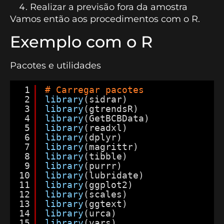
Realizar a previsão fora da amostra
Vamos então aos procedimentos com o R.
Exemplo com o R
Pacotes e utilidades
1
# Carregar pacotes
2
library
(sidrar)
3
library
(gtrendsR)
4
library
(GetBCBData)
5
library
(readxl)
6
library
(dplyr)
7
library
(magrittr)
8
library
(tibble)
9
library
(purrr)
10
library
(lubridate)
11
library
(ggplot2)
12
library
(scales)
13
library
(ggtext)
14
library
(urca)
15
library
(vars)