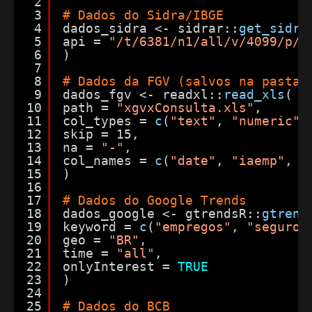
2
3
# Dados do Sidra/IBGE
4
dados_sidra <- sidrar::
get_sidra
5
api = 
"/t/6381/n1/all/v/4099/p/a
6
)
7
8
# Dados da FGV (salvos na pasta 
9
dados_fgv <- readxl::
read_xls
(
10
path = 
"xgvxConsulta.xls"
,
11
col_types = 
c
(
"text"
, 
"numeric"
,
12
skip = 15,
13
na = 
"-"
,
14
col_names = 
c
(
"date"
, 
"iaemp"
, 
"
15
)
16
17
# Dados do Google Trends
18
dados_google <- gtrendsR::
gtrend
19
keyword = 
c
(
"empregos"
, 
"seguro 
20
geo = 
"BR"
,
21
time = 
"all"
,
22
onlyInterest = 
TRUE
23
)
24
25
# Dados do BCB