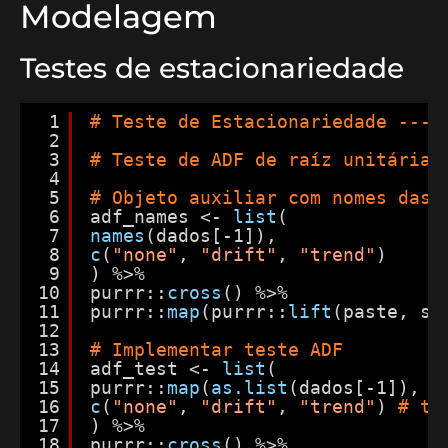
Modelagem
Testes de estacionariedade
1
# Teste de Estacionariedade ----
2
3
# Teste de ADF de raíz unitária
4
5
# Objeto auxiliar com nomes das 
6
adf_names <- 
list
(
7
names
(dados[-1]),
8
c
(
"none"
, 
"drift"
, 
"trend"
)
9
) %>%
10
purrr::
cross
() %>%
11
purrr::
map
(purrr::
lift
(paste, se
12
13
# Implementar teste ADF
14
adf_test <- 
list
(
15
purrr::
map
(
as.list
(dados[-1]), ~
16
c
(
"none"
, 
"drift"
, 
"trend"
) 
# ti
17
) %>%
18
purrr::
cross
() %>%