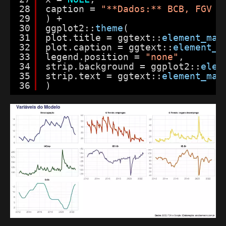
28
caption = 
"**Dados:** BCB, FGV e
29
) +
30
ggplot2::
theme
(
31
plot.title = ggtext::
element_mar
32
plot.caption = ggtext::
element_m
33
legend.position = 
"none"
,
34
strip.background = ggplot2::
elem
35
strip.text = ggtext::
element_mar
36
)