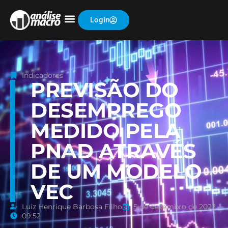
Login
Indicadores
PREVISÃO DO
DESEMPREGO
MEDIDO PELA
PNAD ATRAVÉS
DE UM MODELO
VEC
Luiz Henrique Barbosa Filho
5 de dezembro de 2022
09:52