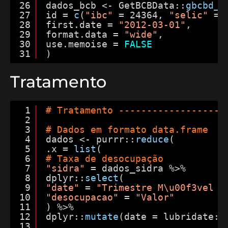
26
dados_bcb <- GetBCBData::
gbcbd_g
27
id = 
c
(
"ibc"
= 24364, 
"selic"
= 
28
first.date = 
"2012-03-01"
,
29
format.data = 
"wide"
,
30
use.memoise = 
FALSE
31
)
Tratamento
1
# Tratamento -------------------
2
3
# Dados em formato data.frame
4
dados <- purrr::
reduce
(
5
.x = 
list
(
6
# Taxa de desocupação
7
"sidra"
= dados_sidra %>%
8
dplyr::
select
(
9
"date"
= 
"Trimestre M\u00f3vel (
10
"desocupacao"
= 
"Valor"
11
) %>%
12
dplyr::
mutate
(date = lubridate::
13