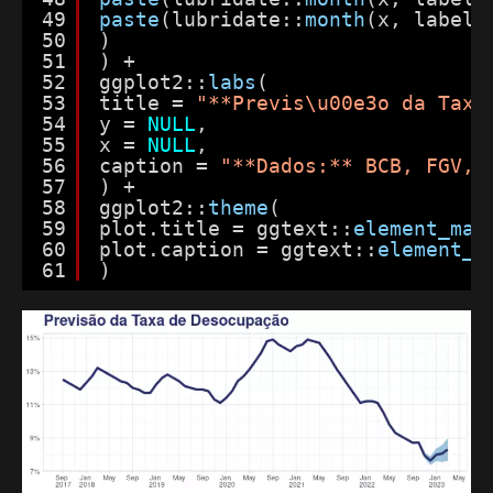
49
paste
(lubridate::
month
(x, label 
50
)
51
) +
52
ggplot2::
labs
(
53
title = 
"**Previs\u00e3o da Taxa
54
y = 
NULL
,
55
x = 
NULL
,
56
caption = 
"**Dados:** BCB, FGV, 
57
) +
58
ggplot2::
theme
(
59
plot.title = ggtext::
element_mar
60
plot.caption = ggtext::
element_m
61
)