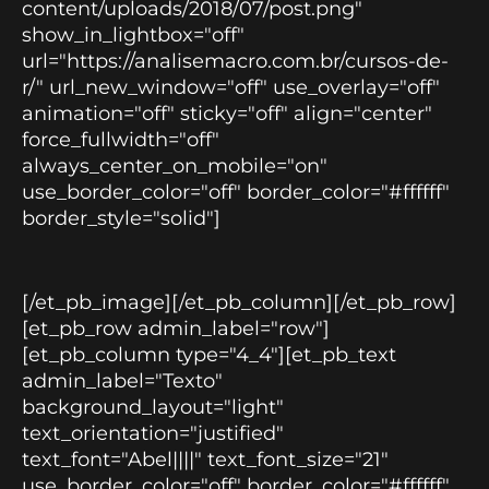
content/uploads/2018/07/post.png"
show_in_lightbox="off"
url="https://analisemacro.com.br/cursos-de-
r/" url_new_window="off" use_overlay="off"
animation="off" sticky="off" align="center"
force_fullwidth="off"
always_center_on_mobile="on"
use_border_color="off" border_color="#ffffff"
border_style="solid"]
[/et_pb_image][/et_pb_column][/et_pb_row]
[et_pb_row admin_label="row"]
[et_pb_column type="4_4"][et_pb_text
admin_label="Texto"
background_layout="light"
text_orientation="justified"
text_font="Abel||||" text_font_size="21"
use_border_color="off" border_color="#ffffff"