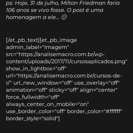
ps: Hoje, 31 de julho, Milton Friedman faria
106 anos se vivo fosse. O post é uma
homenagem a ele... 🙂
[/et_pb_text][et_pb_image
admin_label="Imagem"
src="https://analisemacro.com.br/wp-
content/uploads/2017/11/cursosaplicados.png"
show_in_lightbox="off"
url="https://analisemacro.com.br/cursos-de-
r/" url_new_window="off" use_overlay="off"
animation="off" sticky="off" align="center"
force_fullwidth="off"
always_center_on_mobile="on"
use_border_color="off" border_color="#ffffff"
border_style="solid"]