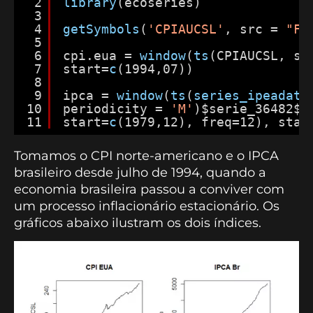
2
library
(ecoseries)
3
4
getSymbols
(
'CPIAUCSL'
, src = 
"FR
5
6
cpi.eua = 
window
(
ts
(CPIAUCSL, st
7
start=
c
(1994,07))
8
9
ipca = 
window
(
ts
(
series_ipeadata
10
periodicity = 
'M'
)$serie_36482$v
11
start=
c
(1979,12), freq=12), star
Tomamos o CPI norte-americano e o IPCA
brasileiro desde julho de 1994, quando a
economia brasileira passou a conviver com
um processo inflacionário estacionário. Os
gráficos abaixo ilustram os dois índices.