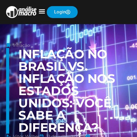
Login
Inflação
INFLAÇÃO NO
BRASIL VS.
INFLAÇÃO NOS
ESTADOS
UNIDOS: VOCÊ
SABE A
DIFERENÇA?
Vitor Wilher
31 de julho de 2018
09:53