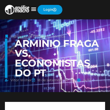
Login
Indicação de Leitura Econômica
ARMINIO FRAGA
VS.
ECONOMISTAS
DO PT
Vitor Wilher
18 de setembro de 2014
14:37