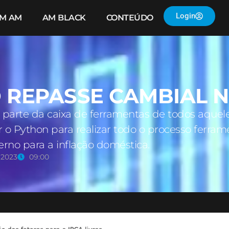
Login
IM AM
AM BLACK
CONTEÚDO
 REPASSE CAMBIAL 
parte da caixa de ferramentas de todos aquel
r o Python para realizar todo o processo ferram
erno para a inflação doméstica.
 2023
09:00