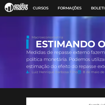
CURSOS
FORMAÇÕES
BOLET
Macroeconometria
ESTIMANDO O
Medidas de repasse externo fazem 
política monetária. Podemos utiliza
estimação do efeito do repasse ext
Luiz Henrique Barbosa Filho
8 de maio de