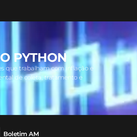
NO PYTHON
es que trabalham com inflação e
ental de coleta, tratamento e
Boletim AM