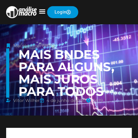
Login
Macroeconometria
MAIS BNDES
PARA ALGUNS,
MAIS JUROS
PARA TODOS
Vitor Wilher
4 de junho de 2017
14:19