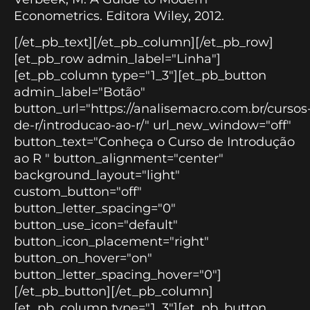
Econometrics. Editora Wiley, 2012.
[/et_pb_text][/et_pb_column][/et_pb_row]
[et_pb_row admin_label="Linha"]
[et_pb_column type="1_3"][et_pb_button
admin_label="Botão"
button_url="https://analisemacro.com.br/cursos
de-r/introducao-ao-r/" url_new_window="off"
button_text="Conheça o Curso de Introdução
ao R " button_alignment="center"
background_layout="light"
custom_button="off"
button_letter_spacing="0"
button_use_icon="default"
button_icon_placement="right"
button_on_hover="on"
button_letter_spacing_hover="0"]
[/et_pb_button][/et_pb_column]
[et_pb_column type="1_3"][et_pb_button