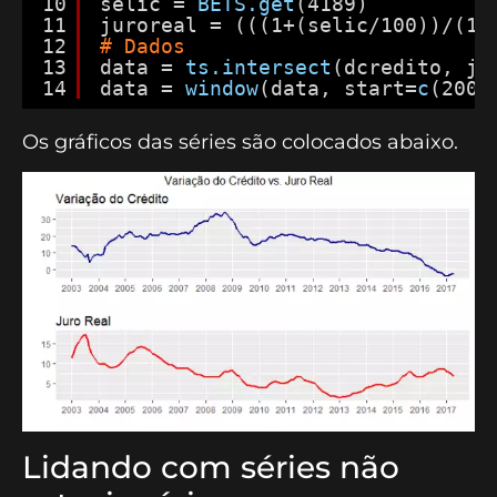
10
selic = 
BETS.get
(4189)
11
juroreal = (((1+(selic/100))/(1+
12
# Dados
13
data = 
ts.intersect
(dcredito, ju
14
data = 
window
(data, start=
c
(2003
Os gráficos das séries são colocados abaixo.
Lidando com séries não