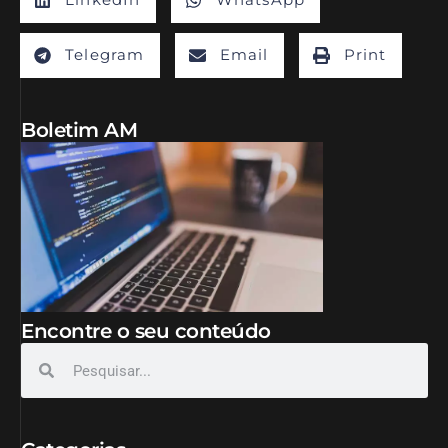
Telegram
Email
Print
Boletim AM
Encontre o seu conteúdo