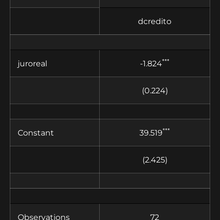
dcredito
***
juroreal
-1.824
(0.224)
***
Constant
39.519
(2.425)
Observations
72