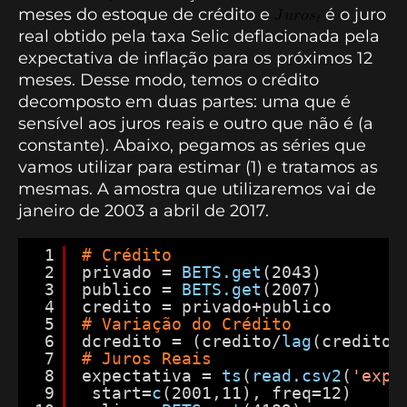
meses do estoque de crédito e
é o juro
real obtido pela taxa Selic deflacionada pela
expectativa de inflação para os próximos 12
meses. Desse modo, temos o crédito
decomposto em duas partes: uma que é
sensível aos juros reais e outro que não é (a
constante). Abaixo, pegamos as séries que
vamos utilizar para estimar (1) e tratamos as
mesmas. A amostra que utilizaremos vai de
janeiro de 2003 a abril de 2017.
1
# Crédito
2
privado = 
BETS.get
(2043)
3
publico = 
BETS.get
(2007)
4
credito = privado+publico
5
# Variação do Crédito
6
dcredito = (credito/
lag
(credito,
7
# Juros Reais
8
expectativa = 
ts
(
read.csv2
(
'expe
9
start=
c
(2001,11), freq=12)