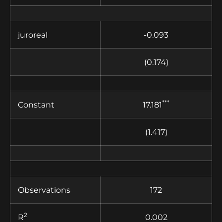
juroreal
-0.093
(0.174)
***
Constant
17.181
(1.417)
Observations
172
2
R
0.002