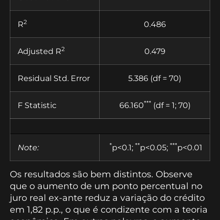
2
R
0.486
2
Adjusted R
0.479
Residual Std. Error
5.386 (df = 70)
***
F Statistic
66.160
(df = 1; 70)
*
**
***
Note:
p<0.1;
p<0.05;
p<0.01
Os resultados são bem distintos. Observe
que o aumento de um ponto percentual no
juro real ex-ante reduz a variação do crédito
em 1,82 p.p., o que é condizente com a teoria