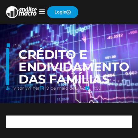
Login
PIB
CRÉDITO E
ENDIVIDAMENTO
DAS FAMÍLIAS
Vitor Wilher
9 de maio de 2012
11:59