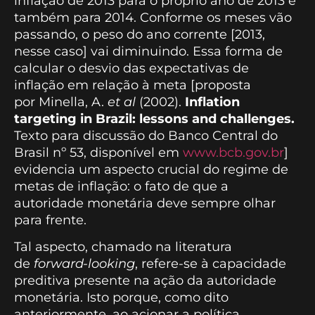
inflação de 2013 para o próprio ano de 2013 e
também para 2014. Conforme os meses vão
passando, o peso do ano corrente [2013,
nesse caso] vai diminuindo. Essa forma de
calcular o desvio das expectativas de
inflação em relação à meta [proposta
por Minella, A.
et al
(2002).
Inflation
targeting in Brazil: lessons and challenges.
Texto para discussão do Banco Central do
Brasil nº 53, disponível em
www.bcb.gov.br
]
evidencia um aspecto crucial do regime de
metas de inflação: o fato de que a
autoridade monetária deve sempre olhar
para frente.
Tal aspecto, chamado na literatura
de
forward-looking
, refere-se à capacidade
preditiva presente na ação da autoridade
monetária. Isto porque, como dito
anteriormente, ao acionar a política