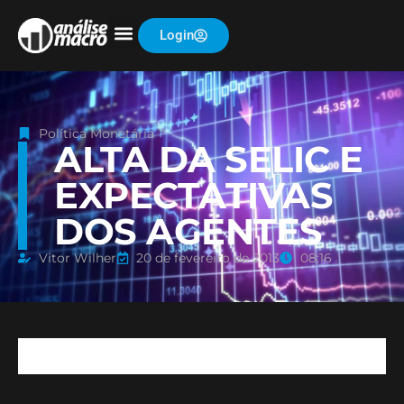
Login
Política Monetária
ALTA DA SELIC E
EXPECTATIVAS
DOS AGENTES
Vitor Wilher
20 de fevereiro de 2013
08:16