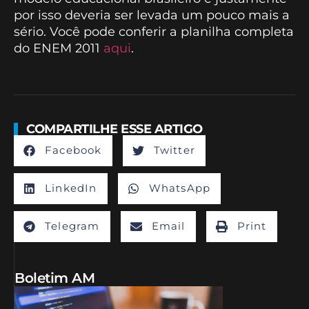
por isso deveria ser levada um pouco mais a
sério. Você pode conferir a planilha completa
do ENEM 2011
aqui
.
COMPARTILHE ESSE ARTIGO
Facebook
Twitter
LinkedIn
WhatsApp
Telegram
Email
Print
Boletim AM