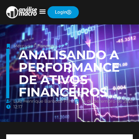
Login
Mercado Financeiro
ANALISANDO A
PERFORMANCE
DE ATIVOS
FINANCEIROS
Luiz Henrique Barbosa Filho
14 de dezembro de 2021
12:17