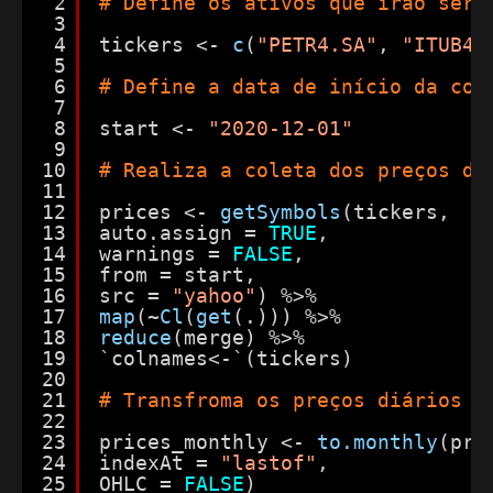
2
# Define os ativos que irão ser 
3
4
tickers <- 
c
(
"PETR4.SA"
, 
"ITUB4.
5
6
# Define a data de início da col
7
8
start <- 
"2020-12-01"
9
10
# Realiza a coleta dos preços di
11
12
prices <- 
getSymbols
(tickers,
13
auto.assign = 
TRUE
,
14
warnings = 
FALSE
,
15
from = start,
16
src = 
"yahoo"
) %>%
17
map
(~
Cl
(
get
(.))) %>%
18
reduce
(merge) %>%
19
`colnames<-`(tickers)
20
21
# Transfroma os preços diários e
22
23
prices_monthly <- 
to.monthly
(pri
24
indexAt = 
"lastof"
,
25
OHLC = 
FALSE
)