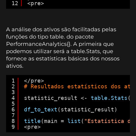
12
<pre>
A análise dos ativos são facilitadas pelas
funções do tipo table. do pacote
PerformanceAnalytics{}. A primeira que
podemos utilizar será a table.Stats, que
fornece as estatísticas básicas dos nossos
ativos.
1
</pre>
2
# Resultados estatísticos dos ati
3
4
statistic_result <- 
table.Stats
(a
5
6
df_to_text
(statistic_result)
7
8
title
(main = 
list
(
"Estatística do
9
<pre>