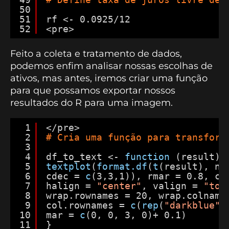
50
51
rf <- 0.0925/12
52
<pre>
Feito a coleta e tratamento de dados,
podemos enfim analisar nossas escolhas de
ativos, mas antes, iremos criar uma função
para que possamos exportar nossos
resultados do R para uma imagem.
1
</pre>
2
# Cria uma função para transform
3
4
df_to_text <- 
function 
(result){
5
textplot
(
format.df
(
t
(result), na
6
cdec = 
c
(3,3,1)), rmar = 0.8, cm
7
halign = 
"center"
, valign = 
"top
8
wrap.rownames = 20, wrap.colname
9
col.rownames = 
c
(
rep
(
"darkblue"
,
10
mar = 
c
(0, 0, 3, 0)+ 0.1)
11
}