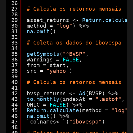
26
27
# Calcula os retornos mensais
28
29
asset_returns <- 
Return.calculat
30
method = 
"log"
) %>%
31
na.omit
()
32
33
# Coleta os dados do ibovespa
34
35
getSymbols
(
"^BVSP"
,
36
warnings = 
FALSE
,
37
from = start,
38
src = 
"yahoo"
)
39
40
# Calcula os retornos mensais
41
42
bvsp_returns <- 
Ad
(BVSP) %>%
43
to.monthly
(indexAt = 
"lastof"
,
44
OHLC = 
FALSE
) %>%
45
Return.calculate
(method = 
"log"
)
46
na.omit
() %>%
47
`colnames<-`(
"ibovespa"
)
48
49
# Define taxa de juros livre de 