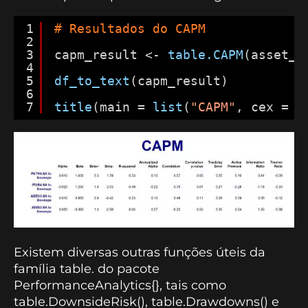
1
# Resultados do CAPM
2
3
capm_result <- 
table.CAPM
(asset_r
4
5
df_to_text
(capm_result)
6
7
title
(main = 
list
(
"CAPM"
, cex = 2
Existem diversas outras funções úteis da
família table. do pacote
PerformanceAnalytics{}, tais como
table.DownsideRisk(), table.Drawdowns() e