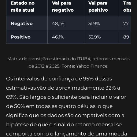
Estado no
Vai para
Vai para
Trans
mês atual
negativo
positivo
obser
Negativo
48,1%
51,9%
77
Positivo
46,1%
53,9%
89
Matriz de transição estimada do ITUB4, retornos mensais
de 2012 a 2025. Fonte: Yahoo Finance.
Os intervalos de confiança de 95% dessas
estimativas vão de aproximadamente 32% a
69%. São largos o suficiente para incluir o valor
de 50% em todas as quatro células, o que
significa que os dados são compatíveis com a
hipótese de que o sinal do retorno mensal se
comporta como o lançamento de uma moeda