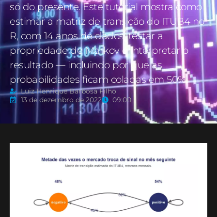
só do presente. Este tutorial mostra como
estimar a matriz de transição do ITUB4 no
R, com 14 anos de dados, testar a
propriedade de Markov e interpretar o
resultado — incluindo por que as
probabilidades ficam coladas em 50%.
Luiz Henrique Barbosa Filho
13 de dezembro de 2022
09:00