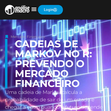
Login
Mercado Financeiro
CADEIAS DE
MARKOV NO R:
PREVENDO O
MERCADO
FINANCEIRO
Uma cadeia de Markov calcula a
probabilidade de sair de um estado e
chegar a outro quando o futuro depende