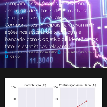
comparar esses fatores ao selecionar
empresas de setores distintos? Neste
artigo, aplicamos a Análise de
Componentes Principais para examinar
ações nos setores de tecnologia e
bancário, com o objetivo de identificar os
fatores estatísticos relevantes.
Luiz Henrique Barbosa Filho
5 de setembro de 2023
09:00