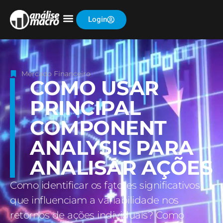
Login
Mercado Financeiro
COMO USAR
PRINCIPAL
COMPONENT
ANALYSIS PARA
ANALISAR AÇÕES
Como identificar os fatores significativos
que influenciam a variabilidade nos
retornos de ações individuais? Como